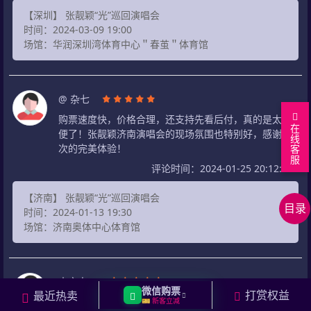
【深圳】 张靓颖“光”巡回演唱会
时间：2024-03-09 19:00
场馆：华润深圳湾体育中心＂春茧＂体育馆
@ 杂七
购票速度快，价格合理，还支持先看后付，真的是太方
在
便了！张靓颖济南演唱会的现场氛围也特别好，感谢这
线
次的完美体验！
客
回
服
评论时间：2024-01-25 20:12:01
到
最
顶
新
相
【济南】 张靓颖“光”巡回演唱会
目录
部
行
关
相
时间：2024-01-13 19:30
场馆：济南奥体中心体育馆
程
演
关
相
唱
问
关
用
会
答
资
户
在
未亡人。
讯
评
线
微信购票
打赏权益
最近热卖
很喜欢这个购票网站，支持先看后付的模式十分安全可
🎫 新客立减
论
留