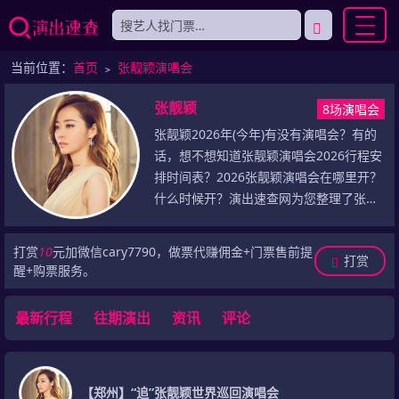
当前位置：
首页
﹥
张靓颖演唱会
张靓颖
8场演唱会
张靓颖2026年(今年)有没有演唱会？有的
话，想不想知道张靓颖演唱会2026行程安
排时间表？2026张靓颖演唱会在哪里开？
什么时候开？演出速查网为您整理了张靓
颖演唱会2026年(今年)最新演出信息，包
括2026年张靓颖演唱会门票最新价格、张
打赏
10
元加微信cary7790，做票代赚佣金+门票售前提
打赏
靓颖2026巡演最新行程安排(包括演出城
醒+购票服务。
市、演出场馆、演出时间)，乃至于张靓颖
历史演唱会记录等，敬请留意！
最新行程
往期演出
资讯
评论
【郑州】“追”张靓颖世界巡回演唱会