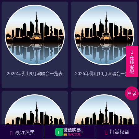
在
线
客
服
返
2026年佛山9月演唱会一览表
2026年佛山10月演唱会一览表
回
佛
顶
山
分
目录
部
演
页
相
唱
关
相
会
城
关
返
列
市
明
回
微信购票
打赏权益
最近热卖
表
演
星
上
🎫 新客立减