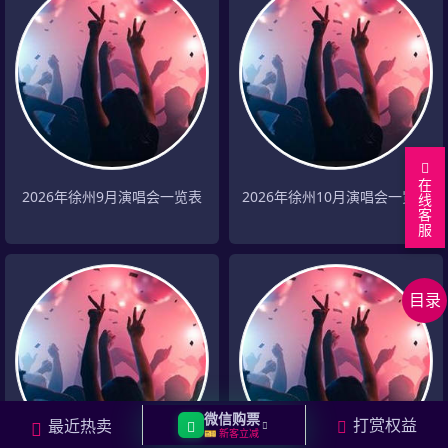
在
2026年徐州9月演唱会一览表
2026年徐州10月演唱会一览表
线
客
服
返
回
徐
顶
州
分
目录
部
演
页
相
唱
关
相
会
城
关
返
列
市
明
回
微信购票
打赏权益
最近热卖
表
演
星
上
🎫 新客立减