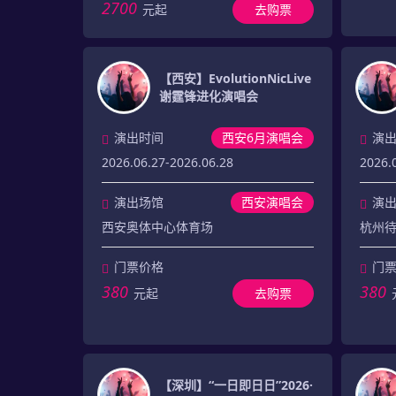
2700
元起
去购票
【西安】EvolutionNicLive
谢霆锋进化演唱会
演出时间
西安6月演唱会
演
2026.06.27-2026.06.28
2026.
演出场馆
西安演唱会
演
西安奥体中心体育场
杭州
门票价格
门
380
380
元起
去购票
【深圳】“一日即日日”2026·