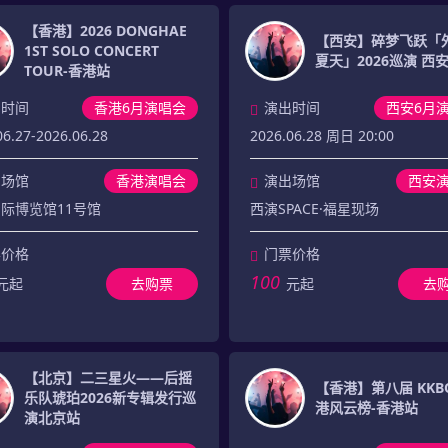
【香港】2026 DONGHAE
【西安】碎梦飞跃「
1ST SOLO CONCERT
夏天」2026巡演 西
TOUR-香港站
出时间
香港6月演唱会
演出时间
西安6月
06.27-2026.06.28
2026.06.28 周日 20:00
出场馆
香港演唱会
演出场馆
西安
际博览馆11号馆
西演SPACE·福星现场
票价格
门票价格
100
元起
去购票
元起
去
【北京】二三星火——后摇
【香港】第八届 KKB
乐队琥珀2026新专辑发行巡
港风云榜-香港站
演北京站