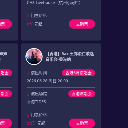
CH8 Livehouse（杭州小河店）
门票价格
69
购票
元起
去购票
妹妹
【香港】Rax 王郑浚仁歌迷
会
音乐会-香港站
演唱会
演出时间
香港6月演唱会
2026.06.28 周日 20:00
演唱会
演出场馆
香港演唱会
香港TIDES
门票价格
580
购票
元起
去购票