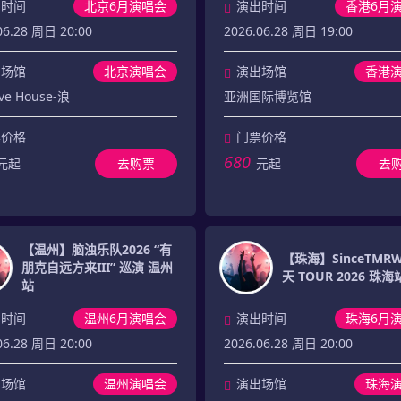
出时间
北京6月演唱会
演出时间
香港6月
06.28 周日 20:00
2026.06.28 周日 19:00
出场馆
北京演唱会
演出场馆
香港
ve House-浪
亚洲国际博览馆
票价格
门票价格
680
元起
去购票
元起
去
【温州】脑浊乐队2026 “有
【珠海】SinceTM
朋克自远方来III” 巡演 温州
天 TOUR 2026 珠海
站
出时间
温州6月演唱会
演出时间
珠海6月
06.28 周日 20:00
2026.06.28 周日 20:00
出场馆
温州演唱会
演出场馆
珠海