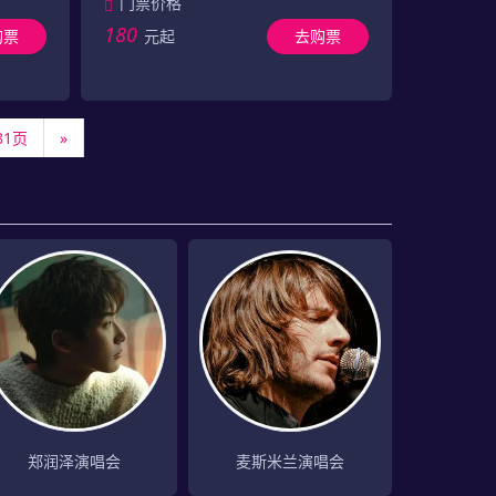
门票价格
180
购票
元起
去购票
81页
»
麦斯米兰演唱会
郑润泽演唱会