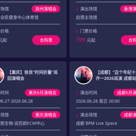
出场馆
滁州演唱会
演出场馆
香港
市全民健身中心体育馆
启德主场馆
票价格
门票价格
799
元起
去购票
元起
去
【重庆】徐良“时间折叠”巡
【成都】“这个年纪十
回演唱会
齐一2026巡演 成都
出时间
重庆6月演唱会
演出时间
成都6月
06.27-2026.06.28
2026.06.28 周日 20:00
出场馆
重庆演唱会
演出场馆
成都
熙生物·润百颜ECM中心
成都 BPM Live Space