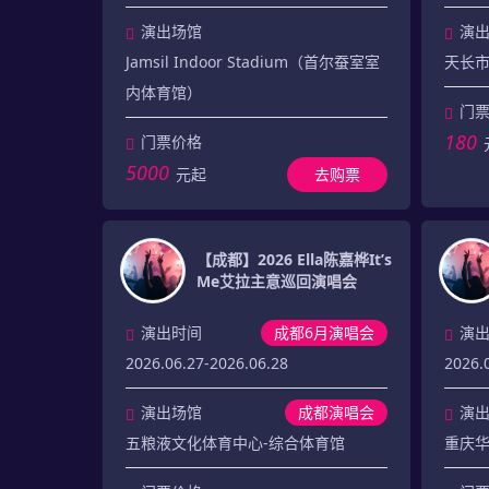
演出场馆
演
Jamsil Indoor Stadium（首尔蚕室室
天长
内体育馆）
门
180
门票价格
5000
元起
去购票
【成都】2026 Ella陈嘉桦It’s
Me艾拉主意巡回演唱会
演出时间
成都6月演唱会
演
2026.06.27-2026.06.28
2026.
演出场馆
成都演唱会
演
五粮液文化体育中心-综合体育馆
重庆华