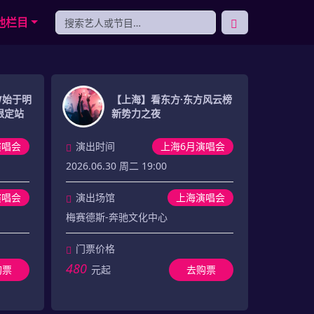
他栏目
RW始于明
【上海】看东方·东方风云榜
山限定站
新势力之夜
演唱会
演出时间
上海6月演唱会
2026.06.30 周二 19:00
演唱会
演出场馆
上海演唱会
梅赛德斯-奔驰文化中心
门票价格
480
购票
元起
去购票