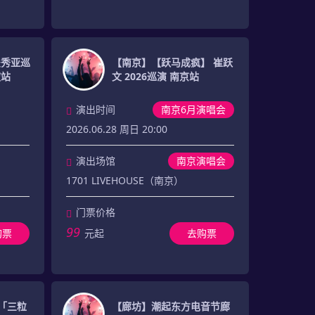
俊秀亚巡
【南京】【跃马成疯】 崔跃
坡站
文 2026巡演 南京站
演出时间
南京6月演唱会
2026.06.28 周日 20:00
演出场馆
南京演唱会
1701 LIVEHOUSE（南京）
门票价格
99
购票
元起
去购票
a「三粒
【廊坊】潮起东方电音节廊