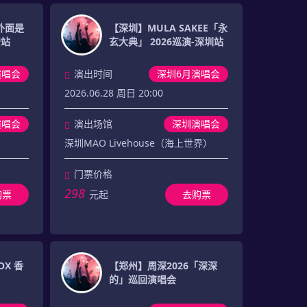
外面是
【深圳】MULA SAKEE「永
安站
玄大典」 2026巡演-深圳站
演唱会
演出时间
深圳6月演唱会
2026.06.28 周日 20:00
演唱会
演出场馆
深圳演唱会
深圳MAO Livehouse（海上世界）
门票价格
298
购票
元起
去购票
OX 香
【郑州】周深2026「深深
的」巡回演唱会