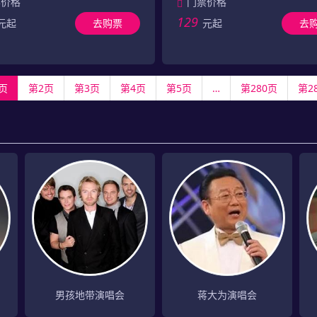
票价格
门票价格
129
元起
去购票
元起
去
页
第2页
第3页
第4页
第5页
…
第280页
第2
男孩地带演唱会
蒋大为演唱会