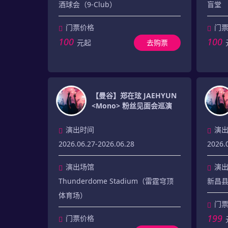
酒球会（9-Club）
盲堂
门票价格
门
100
100
元起
去购票
【曼谷】郑在玹 JAEHYUN
<Mono> 粉丝见面会巡演
演出时间
演
2026.06.27-2026.06.28
2026.
演出场馆
演
Thunderdome Stadium（雷霆穹顶
新昌
体育场）
门
199
门票价格