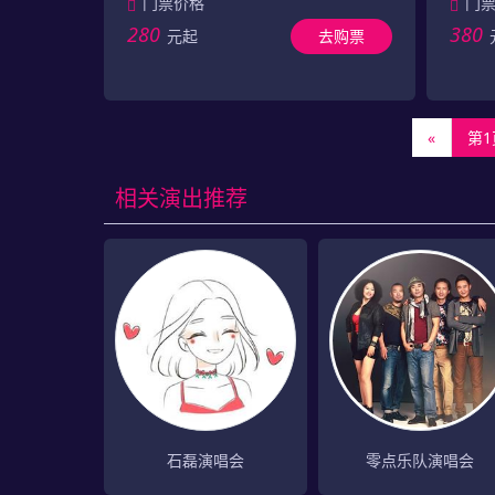
门票价格
门
280
380
元起
去购票
«
第1
相关演出推荐
石磊演唱会
零点乐队演唱会