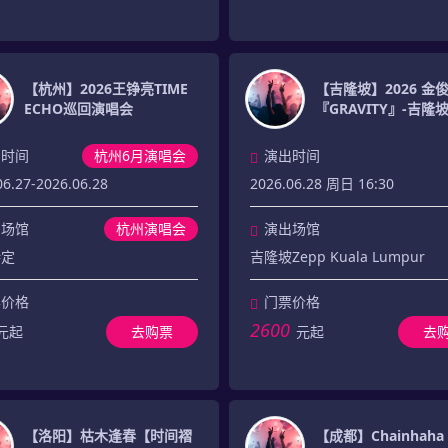
【杭州】2026王铮亮TIME
【吉隆坡】2026 金
ECHO巡回演唱会
『GRAVITY』-吉隆
出时间
杭州6月演唱会
演出时间
06.27-2026.06.28
2026.06.28 周日 16:30
出场馆
杭州演唱会
演出场馆
待定
吉隆坡Zepp Kuala Lumpur
票价格
门票价格
2600
元起
去购票
元起
去
【洛阳】枯木逢春【时间褶
【成都】Chainhah