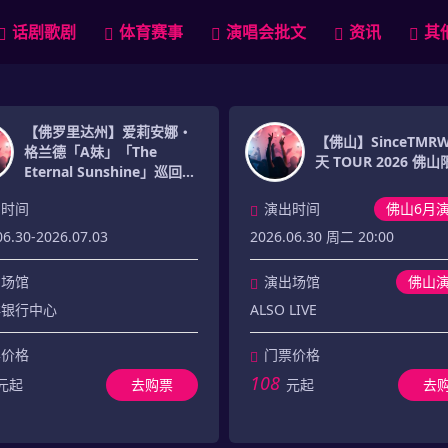
话剧歌剧
体育赛事
演唱会批文
资讯
其
【佛罗里达州】爱莉安娜・
【佛山】SinceTM
格兰德「A妹」「The
天 TOUR 2026 佛
Eternal Sunshine」巡回演
唱会-佛罗里达州站
出时间
演出时间
佛山6月
06.30-2026.07.03
2026.06.30 周二 20:00
出场馆
演出场馆
佛山
洋银行中心
ALSO LIVE
票价格
门票价格
108
元起
去购票
元起
去