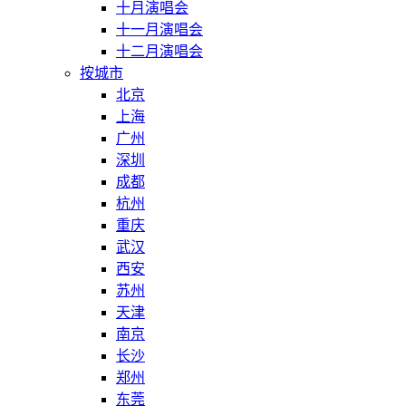
十月演唱会
十一月演唱会
十二月演唱会
按城市
北京
上海
广州
深圳
成都
杭州
重庆
武汉
西安
苏州
天津
南京
长沙
郑州
东莞