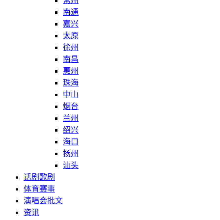
常州
南通
嘉兴
太原
徐州
南昌
惠州
珠海
中山
烟台
兰州
绍兴
海口
扬州
汕头
话剧歌剧
体育赛事
演唱会批文
资讯