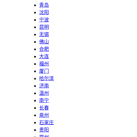
青岛
沈阳
宁波
昆明
无锡
佛山
合肥
大连
福州
厦门
哈尔滨
济南
温州
南宁
长春
泉州
石家庄
贵阳