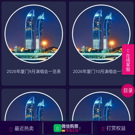
在
线
客
服
返
2026年厦门9月演唱会一览表
2026年厦门10月演唱会一览表
回
厦
顶
门
分
目录
部
演
页
相
唱
关
相
会
城
关
返
列
市
明
回
微信购票
打赏权益
最近热卖
表
演
星
上
🎫 新客立减