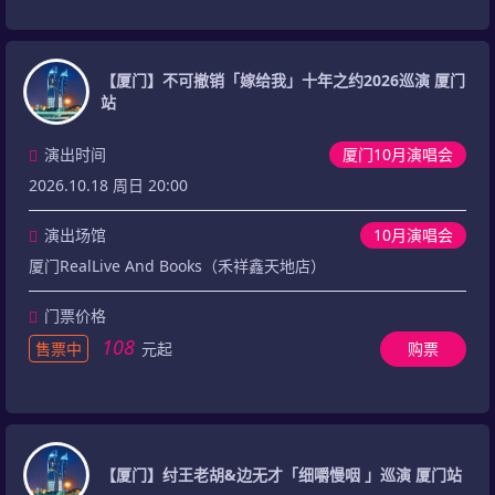
【厦门】不可撤销「嫁给我」十年之约2026巡演 厦门
站
演出时间
厦门10月演唱会
2026.10.18 周日 20:00
演出场馆
10月演唱会
厦门RealLive And Books（禾祥鑫天地店）
门票价格
108
售票中
元起
购票
【厦门】纣王老胡&边无才「细嚼慢咽 」巡演 厦门站