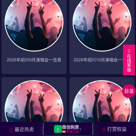
在
2026年绍兴9月演唱会一览表
2026年绍兴10月演唱会一览表
线
客
服
返
回
绍
顶
兴
分
目录
部
演
页
相
唱
关
相
会
城
关
返
列
市
明
回
微信购票
打赏权益
最近热卖
表
演
星
上
🎫 新客立减