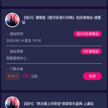
【绍兴】蒲熠星《银河系旅行攻略》巡回演唱会-诸暨
站
演出时间
绍兴8月演唱会
2026.08.14 周五 19:30
演出场馆
8月演唱会
西施篮球中心
门票价格
580
售票中
元起
购票
【绍兴】“黑白键上的奇迹”郎朗音乐盛典-上虞站