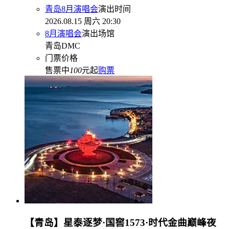
青岛8月演唱会
演出时间
2026.08.15 周六 20:30
8月演唱会
演出场馆
青岛DMC
门票价格
售票中
100
元起
购票
【青岛】星泰逐梦·国窖1573·时代金曲巅峰夜