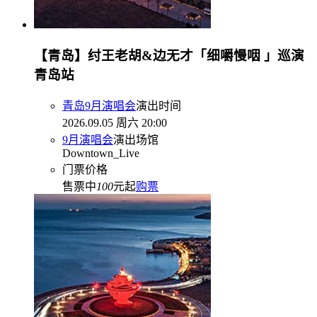
【青岛】纣王老胡&边无才「细嚼慢咽 」巡演
青岛站
青岛9月演唱会
演出时间
2026.09.05 周六 20:00
9月演唱会
演出场馆
Downtown_Live
门票价格
售票中
100
元起
购票