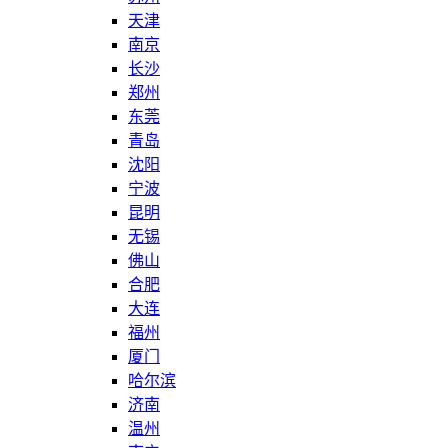
天津
南京
长沙
郑州
东莞
青岛
沈阳
宁波
昆明
无锡
佛山
合肥
大连
福州
厦门
哈尔滨
济南
温州