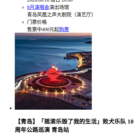
8月演唱会
演出场馆
青岛凤凰之声大剧院（演艺厅）
门票价格
售票中
400
元起
购票
【青岛】「摇滚乐毁了我的生活」败犬乐队 10
周年公路巡演 青岛站