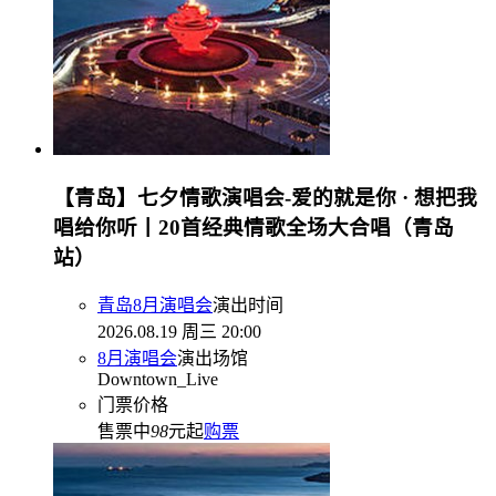
【青岛】七夕情歌演唱会-爱的就是你 · 想把我
唱给你听丨20首经典情歌全场大合唱（青岛
站）
青岛8月演唱会
演出时间
2026.08.19 周三 20:00
8月演唱会
演出场馆
Downtown_Live
门票价格
售票中
98
元起
购票