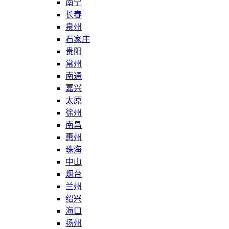
南宁
长春
泉州
石家庄
贵阳
常州
南通
嘉兴
太原
徐州
南昌
惠州
珠海
中山
烟台
兰州
绍兴
海口
扬州