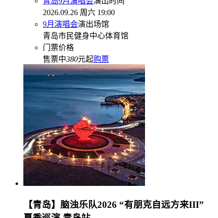
青岛9月演唱会
演出时间
2026.09.26 周六 19:00
9月演唱会
演出场馆
青岛市民健身中心体育馆
门票价格
售票中
380
元起
购票
【青岛】脑浊乐队2026 “有朋克自远方来III”
夏季巡演 青岛站