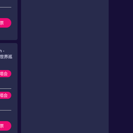
票
 -
r! 世界巡
演唱会
演唱会
票