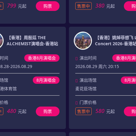
799
380
中
元起
购票
售票中
元起
购
【香港】周殷廷 THE
【香港】姚焯菲想飞 L
ALCHEMIST演唱会-香港站
Concert 2026-香港
时间
香港8月演唱会
演出时间
香港8月演
8.28-2026.08.29
2026.08.29 周六 20:15
场馆
8月演唱会
演出场馆
8月
港体育馆
麦花臣场馆
价格
门票价格
480
580
中
元起
购票
售票中
元起
购