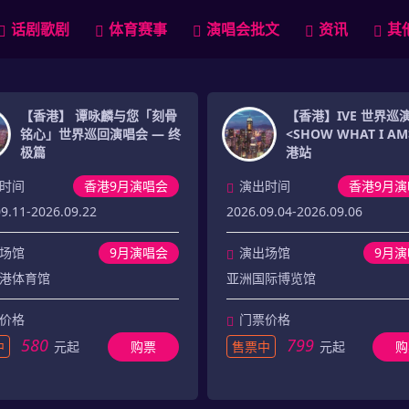
话剧歌剧
体育赛事
演唱会批文
资讯
其
【香港】 谭咏麟与您「刻骨
【香港】IVE 世界巡
铭心」世界巡回演唱会 — 终
<SHOW WHAT I AM>
极篇
港站
时间
香港9月演唱会
演出时间
香港9月演
9.11-2026.09.22
2026.09.04-2026.09.06
场馆
9月演唱会
演出场馆
9月
港体育馆
亚洲国际博览馆
价格
门票价格
580
799
中
元起
购票
售票中
元起
购