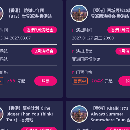
【香港】 防弹少年团
【香港】西城男孩25
（BTS）世界巡演-香港站
界巡回演唱会-香港站
时间
香港3月演唱会
演出时间
香港1月演
3.04-2027.03.07
2027.01.27 周三 20:00
场馆
3月演唱会
演出场馆
1月
场馆
亚洲国际博览馆
价格
门票价格
799
1648
中
元起
购票
售票中
元起
购
【香港】简单计划《The
【香港】Khalid: It's
Bigger Than You Think!
Always Summer
Tour》-香港站
Somewhere Tour