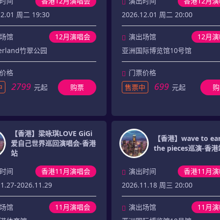
时间
香港12月演唱会
演出时间
香港12月
12.01 周二 19:30
2026.12.01 周二 20:00
场馆
12月演唱会
演出场馆
12月
erland竹翠公园
亚洲国际博览馆10号馆
价格
门票价格
2799
699
中
元起
购票
售票中
元起
购
【香港】梁咏琪LOVE GiGi
【香港】wave to ear
爱自己世界巡回演唱会-香港
the pieces巡演-香
站
时间
香港11月演唱会
演出时间
香港11月
1.27-2026.11.29
2026.11.18 周三 20:00
场馆
11月演唱会
演出场馆
11月