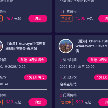
港体育馆
亚洲国际博览馆10号馆
价格
门票价格
480
1500
中
元起
购票
售票中
元起
购
【香港】Charlie Puth
【香港】Atarayo可惜夜亚
Whatever's Cleve
洲巡回演唱会-香港站
演
时间
香港10月演唱会
演出时间
香港10月
0.19-2026.10.22
2026.10.21 周三 20:00
场馆
10月演唱会
演出场馆
10月
RTAL
启德主场馆
价格
门票价格
680
599
中
元起
购票
售票中
元起
购