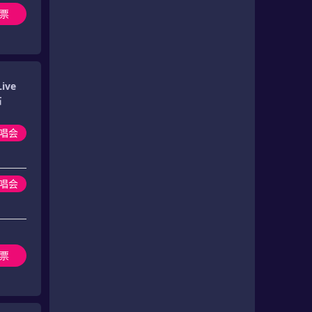
票
ive
站
唱会
演唱会
票