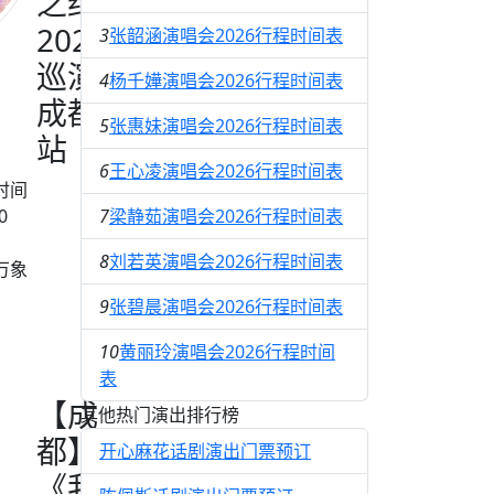
之约
2026
3
张韶涵演唱会2026行程时间表
巡演
4
杨千嬅演唱会2026行程时间表
成都
5
张惠妹演唱会2026行程时间表
站
6
王心凌演唱会2026行程时间表
时间
0
7
梁静茹演唱会2026行程时间表
8
刘若英演唱会2026行程时间表
馆万象
9
张碧晨演唱会2026行程时间表
10
黄丽玲演唱会2026行程时间
表
【成
其他热门演出排行榜
都】
开心麻花话剧演出门票预订
《我