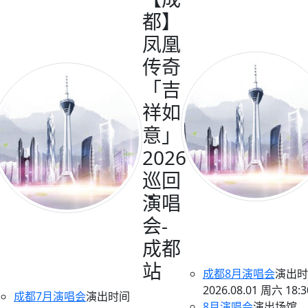
都】
凤凰
传奇
「吉
祥如
意」
2026
巡回
演唱
会-
成都
站
成都8月演唱会
演出时
2026.08.01 周六 18:3
成都7月演唱会
演出时间
8月演唱会
演出场馆