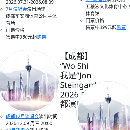
2026.07.31-2026.08.09
五粮液文化体育中心-
7月演唱会
演出场馆
体育馆
成都东安湖体育公园主体
门票价格
育场
售票中
399
元起
购票
门票价格
售票中
380
元起
购票
【成都】
“Wo Shi
我是”Jon
Steingard
2026 成
都演唱会
成都12月演唱会
演出时间
2026.12.09 周三 20:00