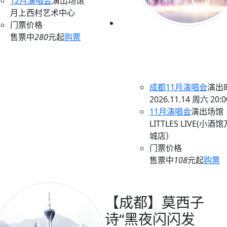
12月演唱会
演出场馆
月上西村艺术中心
门票价格
售票中
280
元起
购票
成都11月演唱会
演出
2026.11.14 周六 20:0
11月演唱会
演出场馆
LITTLES LIVE(小酒
城店）
门票价格
售票中
108
元起
购票
【成都】莫西子
诗“黑夜闪闪发