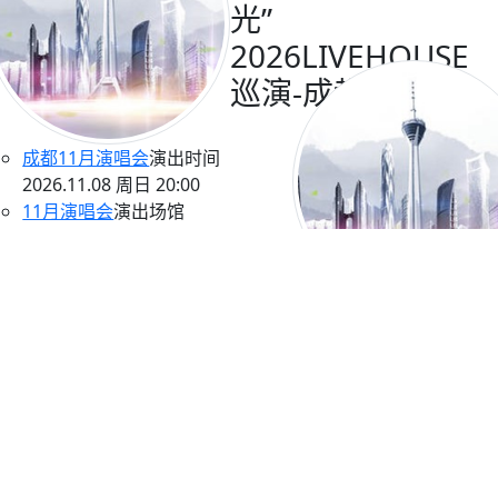
光”
2026LIVEHOUSE
巡演-成都站
成都11月演唱会
演出时间
2026.11.08 周日 20:00
11月演唱会
演出场馆
成都 CH8绿树演艺中心
门票价格
售票中
128
元起
购票
成都10月演唱会
演出