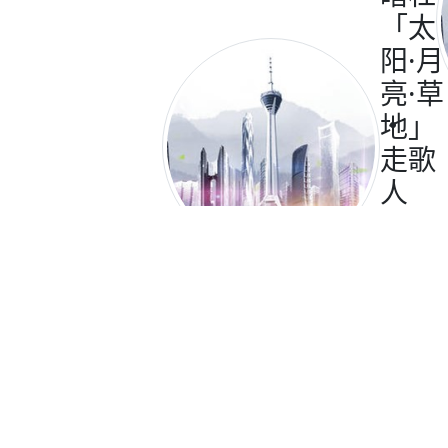
「太
阳·月
亮·草
地」
走歌
人
2026
专辑
巡唱
成都
站
成都11月演唱会
演出时间
2026.11.13 周五 20:00
11月演唱会
演出场馆