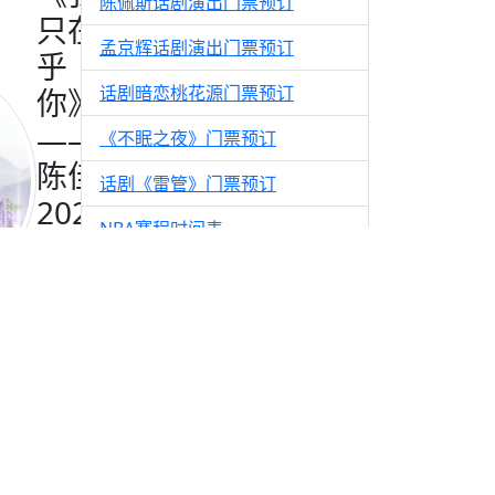
陈佩斯话剧演出门票预订
只在
孟京辉话剧演出门票预订
乎
话剧暗恋桃花源门票预订
你》
——
《不眠之夜》门票预订
陈佳
话剧《雷管》门票预订
2026
NBA赛程时间表
邓丽
CBA赛程时间表
君经
典金
话剧如梦之梦演出门票预订
曲专
百老汇音乐剧演出门票预订
场演
唱会
时间