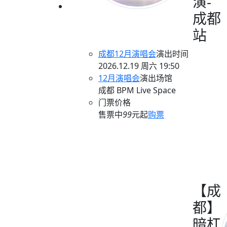
演-
成都
站
成都12月演唱会
演出时间
2026.12.19 周六 19:50
12月演唱会
演出场馆
成都 BPM Live Space
门票价格
售票中
99
元起
购票
【成
都】
暗杠