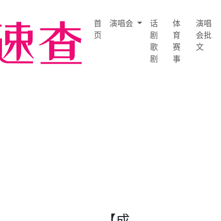
首
演唱会
话
体
演唱
页
剧
育
会批
歌
赛
文
剧
事
【成