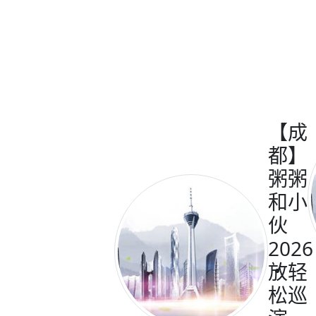
【成
都】
粥粥
和小
伙
2026
放轻
松巡