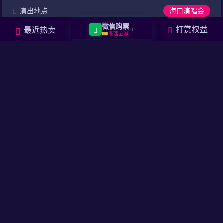
会
答
资
户
在
演出地点
海口演唱会
讯
评
线
海口市五源河体育中心体育馆
微信购票
打赏权益
最近热卖
🎫 新客立减
论
留
门票价格
言
480
售票中
元起
购票
【绍兴】2026陈慧娴“The Fabulous 40”巡回演唱会
演出时间
绍兴7月演唱会
2026.07.18 周六 19:00
演出地点
绍兴演唱会
西施篮球中心
门票价格