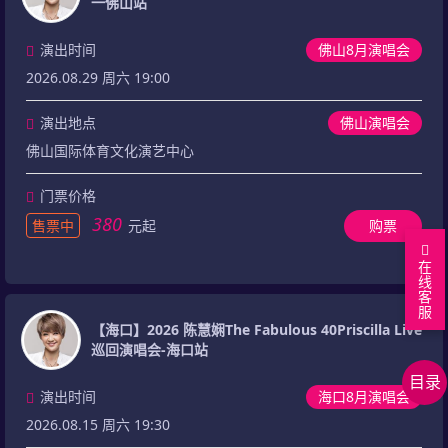
一佛山站
演出时间
佛山8月演唱会
2026.08.29 周六 19:00
演出地点
佛山演唱会
佛山国际体育文化演艺中心
门票价格
380
售票中
元起
购票
在
线
客
回
服
到
最
【海口】2026 陈慧娴The Fabulous 40Priscilla Live
巡回演唱会-海口站
顶
新
相
目录
部
行
关
相
演出时间
海口8月演唱会
程
演
关
相
2026.08.15 周六 19:30
唱
问
关
用