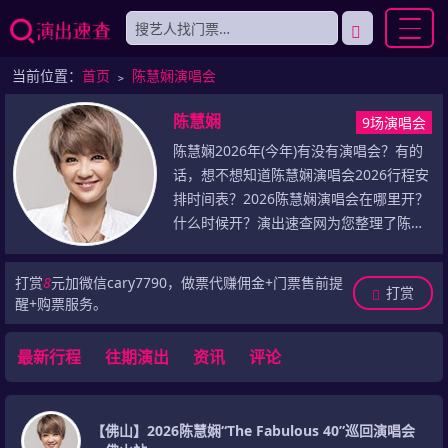
当前位置：
首页
﹥
陈慧娴演唱会
陈慧娴
9场演唱会
陈慧娴2026年(今年)有没有演唱会？有的
话，想不想知道陈慧娴演唱会2026行程安
排时间表？2026陈慧娴演唱会在哪里开？
什么时候开？演出速查网为您整理了陈慧
娴演唱会2026年(今年)最新演出信息，包
括2026年陈慧娴演唱会门票最新价格、陈
打赏
8
元加微信cary7790，做票代赚佣金+门票售前提
打赏
慧娴2026巡演最新行程安排(包括演出城
醒+购票服务。
市、演出场馆、演出时间)，乃至于陈慧娴
历史演唱会记录等，敬请留意！
最新行程
往期演出
资讯
评论
【佛山】2026陈慧娴“The Fabulous 40”巡回演唱会