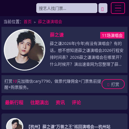
当前位置：
首页
﹥
薛之谦演唱会
薛之谦
11场演唱会
薛之谦2026年(今年)有没有演唱会？有的
话，想不想知道薛之谦演唱会2026行程安
排时间表？2026薛之谦演唱会在哪里开？
什么时候开？演出速查网为您整理了薛之
谦演唱会2026年(今年)最新演出信息，包
括2026年薛之谦演唱会门票最新价格、薛
打赏
10
元加微信cary7790，做票代赚佣金+门票售前提
打赏
之谦2026巡演最新行程安排(包括演出城
醒+购票服务。
市、演出场馆、演出时间)，乃至于薛之谦
历史演唱会记录等，敬请留意！
最新行程
往期演出
资讯
评论
【杭州】薛之谦“万兽之王”巡回演唱会—杭州站