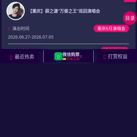
到
最
顶
新
相
【重庆】薛之谦“万兽之王”巡回演唱会
目录
部
行
关
相
程
演
关
相
演出时间
重庆6月演唱会
唱
问
关
用
2026.06.27-2026.07.05
会
答
资
户
在
演出地点
重庆演唱会
讯
评
线
微信购票
打赏权益
最近热卖
重庆奥体中心-体育场
🎫 新客立减
论
留
言
门票价格
317
元起
已结束
【洛阳】薛之谦“万兽之王”巡回演唱会
演出时间
洛阳6月演唱会