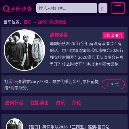
当前位置：
首页
﹥
痛仰乐队演唱会
痛仰乐队
5场演唱会
痛仰乐队2026年(今年)有没有演唱会？有
的话，想不想知道痛仰乐队演唱会2026行
程安排时间表？2026痛仰乐队演唱会在哪
里开？什么时候开？演出速查网为您整理
了痛仰乐队演唱会2026年(今年)最新演出
信息，包括2026年痛仰乐队演唱会门票最
打赏
8
元加微信cary7790，做票代赚佣金+门票售前提
打赏
新价格、痛仰乐队2026巡演最新行程安排
醒+购票服务。
(包括演出城市、演出场馆、演出时间)，乃
至于痛仰乐队历史演唱会记录等，敬请留
最新行程
往期演出
资讯
评论
意！
【营口】痛仰乐队2026「三四五」巡演-营口站