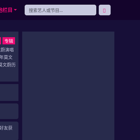
他栏目
专辑
文蔚演唱
6年莫文
莫文蔚历
加好友获