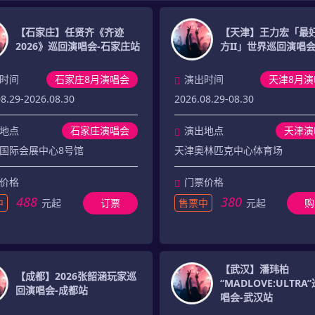
【石家庄】任贤齐《齐迹
【天津】王力宏「最
2026》巡回演唱会-石家庄站
方II」世界巡回演唱
时间
石家庄8月演唱会
演出时间
天津8月演
8.29-2026.08.30
2026.08.29-08.30
地点
石家庄演唱会
演出地点
天津演
国际会展中心8号馆
天津奥林匹克中心体育场
价格
门票价格
488
380
中
元起
订票
售票中
元起
购
【武汉】潘玮柏
【成都】2026张韶涵玩家巡
“MADLOVE:ULTRA
回演唱会-成都站
唱会-武汉站