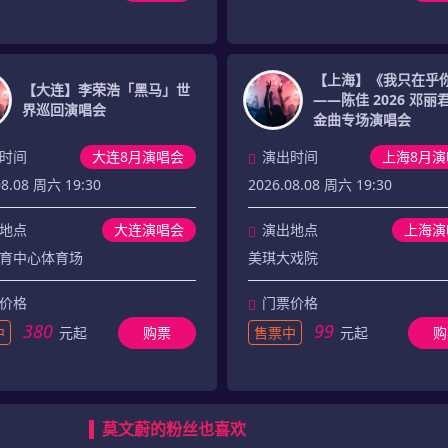
【上海】《我只在乎
【大连】李荣浩「黑马」世
——陈佳 2026 邓丽
界巡回演唱会
金曲专场演唱会
时间
大连8月演唱会
演出时间
上海8月演
08.08 周六 19:30
2026.08.08 周六 19:30
地点
大连演唱会
演出地点
上海演
育中心体育场
美琪大戏院
价格
门票价格
380
99
中
元起
购票
售票中
元起
购
莫文蔚的粉丝也喜欢