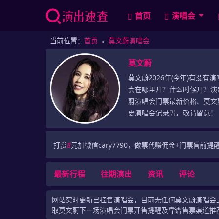
首页
演唱会
当前位置：
首页
﹥
莫文蔚演唱会
莫文蔚
莫文蔚2026年(今年)有没有
会在哪里开？什么时候开？演出
蔚演唱会门票最新价格、莫文蔚
史演唱会记录等，敬请留意！
打赏
8
元加微信cary7790，做票代赚佣金+门票售前提
最新行程
往期演出
资讯
评论
网站实时更新已挂售演唱会，目前无任何莫文蔚演唱会上
取莫文蔚下一场演唱会门票开售提醒及靠谱售票渠道推