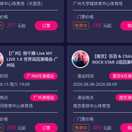
体中心体育场（大莲花）
广州大学城体育中心体育场
价格
门票价格
317
298
中
元起
订票
售票中
元起
购
【广州】杨千嬅 Live MY
【南京】伍佰 & China
LIVE 1.0 世界巡回演唱会-广
ROCK STAR 2巡回
州站
时间
广州8月演唱会
演出时间
南京8月演
08.15 周六 19:00
2026.08.08-2026.08.09
地点
广州演唱会
演出地点
南京演
河体育中心体育场
南京奥体中心体育馆
价格
门票价格
398
480
中
元起
订票
售票中
元起
购