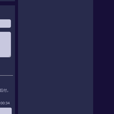
后付，
00:34