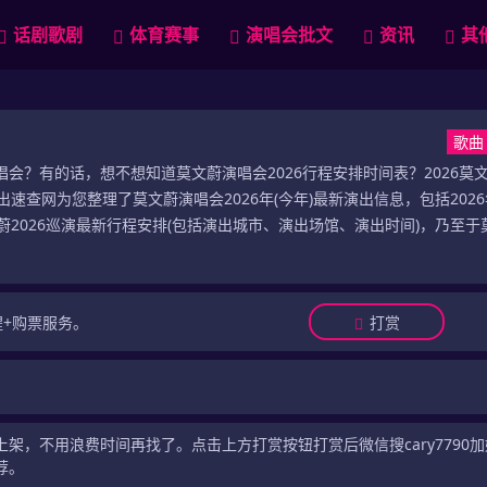
话剧歌剧
体育赛事
演唱会批文
资讯
其
歌曲
演唱会？有的话，想不想知道莫文蔚演唱会2026行程安排时间表？2026莫
速查网为您整理了莫文蔚演唱会2026年(今年)最新演出信息，包括202
2026巡演最新行程安排(包括演出城市、演出场馆、演出时间)，乃至于
醒+购票服务。
打赏
架，不用浪费时间再找了。点击上方打赏按钮打赏后微信搜cary7790
荐。