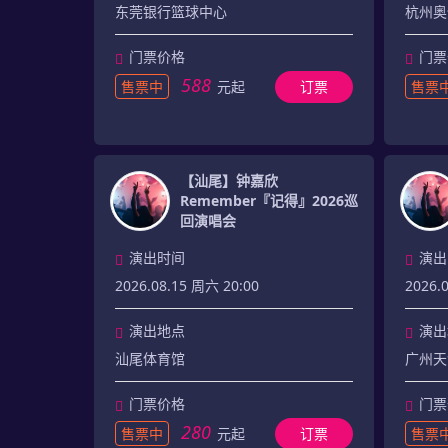
东莞银行篮球中心
杭州奥
门票价格
门票
588
售票中
元起
订票
售票
【汕尾】钟嘉欣
Remember『记得』2026巡
回演唱会
演出时间
演出
2026.08.15 周六 20:00
2026.
演出地点
演出
汕尾体育馆
广州天
门票价格
门票
280
售票中
元起
订票
售票