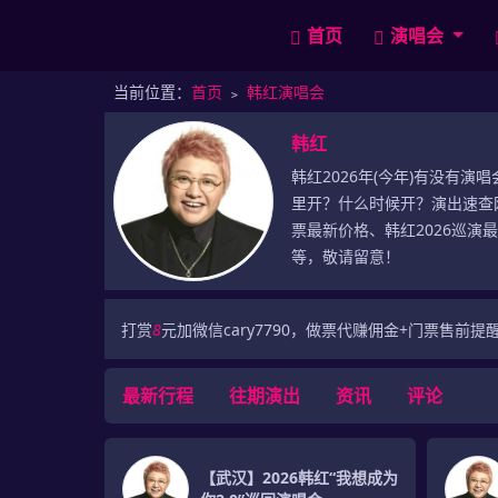
首页
演唱会
当前位置：
首页
﹥
韩红演唱会
韩红
韩红2026年(今年)有没有演
里开？什么时候开？演出速查网
票最新价格、韩红2026巡演
等，敬请留意！
打赏
8
元加微信cary7790，做票代赚佣金+门票售前提
最新行程
往期演出
资讯
评论
【武汉】2026韩红“我想成为