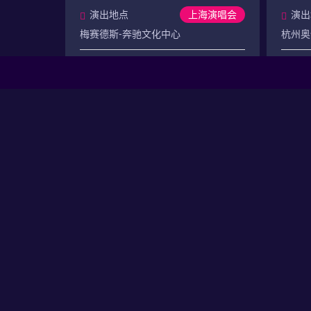
演出地点
上海演唱会
演出
梅赛德斯-奔驰文化中心
杭州奥
门票价格
门票
380
380
元起
已结束
【石家庄】任贤齐《齐迹
2026》巡回演唱会-石家庄站
演出时间
石家庄8月演唱会
演出
2026.08.29-2026.08.30
2026.0
演出地点
石家庄演唱会
演出
石家庄国际会展中心8号馆
东莞银
门票价格
门票