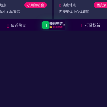
地点
杭州演唱会
演出地点
西安演
体中心体育馆
西安奥体中心体育馆
价格
门票价格
微信购票
打赏权益
最近热卖
🎫 新客立减
380
元起
已结束
售票中
元起
购
【东莞】黄丽玲A-Lin 歌 迹
【成都】2026张韶涵玩
Journey世界巡回演唱会-东莞站
演唱会-成都站
时间
东莞8月演唱会
演出时间
成都8月演
8.29-2026.08.30
2026.08.22-2026.08.23
地点
东莞演唱会
演出地点
成都演
行篮球中心
成都东安湖体育公园主体育场
价格
门票价格