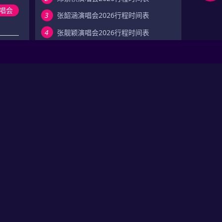
程
演
关
相
唱会
3
张韶涵演唱会2026行程时间表
唱
问
关
用
会
答
资
户
在
4
张靓颖演唱会2026行程时间表
讯
评
线
5
谭晶演唱会2026行程时间表
论
留
票
6
陈慧娴演唱会2026行程时间表
言
7
卫兰演唱会2026行程时间表
8
林忆莲演唱会2026行程时间表
家巡回
9
陈粒演唱会2026行程时间表
10
张惠妹演唱会2026行程时间表
唱会
其他热门演出排行榜
开心麻花话剧演出门票预订
唱会
陈佩斯话剧演出门票预订
孟京辉话剧演出门票预订