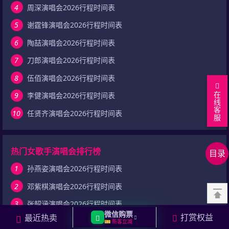
4
周深演唱会2026行程时间表
5
谢霆锋演唱会2026行程时间表
6
陶喆演唱会2026行程时间表
7
刀郎演唱会2026行程时间表
8
伍佰演唱会2026行程时间表
在
9
李健演唱会2026行程时间表
线
客
回
10
任贤齐演唱会2026行程时间表
服
到
最
顶
新
相
热门女歌手演唱会排行榜
目录
部
行
关
相
程
演
关
相
1
孙燕姿演唱会2026行程时间表
唱
问
关
用
2
邓紫棋演唱会2026行程时间表
会
答
资
户
在
3
张韶涵演唱会2026行程时间表
讯
评
线
微信购票
打赏权益
最近热卖
4
张靓颖演唱会2026行程时间表
🎫 新客立减
论
留