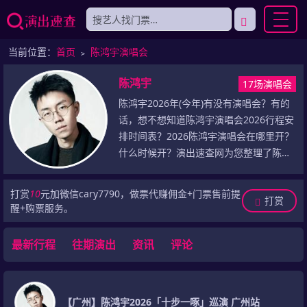
当前位置：
首页
﹥
陈鸿宇演唱会
陈鸿宇
17场演唱会
陈鸿宇2026年(今年)有没有演唱会？有的
话，想不想知道陈鸿宇演唱会2026行程安
排时间表？2026陈鸿宇演唱会在哪里开？
什么时候开？演出速查网为您整理了陈鸿
宇演唱会2026年(今年)最新演出信息，包
括2026年陈鸿宇演唱会门票最新价格、陈
打赏
10
元加微信cary7790，做票代赚佣金+门票售前提
打赏
鸿宇2026巡演最新行程安排(包括演出城
醒+购票服务。
市、演出场馆、演出时间)，乃至于陈鸿宇
历史演唱会记录等，敬请留意！
最新行程
往期演出
资讯
评论
【广州】陈鸿宇2026「十步一啄」巡演 广州站