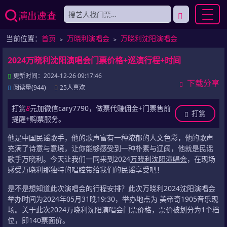
当前位置：
首页
﹥
万晓利演唱会
﹥
万晓利沈阳演唱会
2024万晓利沈阳演唱会门票价格+巡演行程+时间
更新时间：2024-12-26 09:17:46
下载分享
阅读量(944)
25人喜欢
打赏
8
元加微信cary7790，做票代赚佣金+门票售前
打赏
提醒+购票服务。
他是中国民谣歌手，他的歌声富有一种浓郁的人文色彩，他的歌声
充满了诗意与意境，让你能够感受到一种朴素与辽阔，他就是民谣
歌手万晓利。今天让我们一同来到2024
万晓利沈阳演唱会
，在现场
感受万晓利那独特的唱腔带给我们的民谣享受吧！
是不是想知道此次演唱会的行程安排？此次万晓利2024沈阳演唱会
举办时间为2024年05月31晚19:30，举办地点为 美帝奇1905音乐现
场。关于此次2024万晓利沈阳演唱会门票价格，票价被划分为1个档
位，即140票面价。