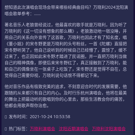
想知道此次演唱会现场会带来哪些经典曲目吗？万晓利2024沈阳演
唱会歌单参考：……
著名音乐人老狼曾经说过，他最喜欢的歌手就是万晓利，因为听了
万晓利的《这一切没有想象的那么糟》，老狼激动地一宿没睡，并
用自己的关系向外宣传了这首歌，万晓利也因此才有了知名度，唱
《董小姐》的宋冬野更是万晓利的头号粉丝，一首《陀螺》直接把
宋冬野听哭了，他自己说听到的时候自己已经懵了，震惊了，缓不
过来了，也正因如此宋冬野才踏进了民谣圈，并一直把万晓利当做
自己的精神偶像，即便后来宋冬野红了，真正接触到了万晓利，能
和自己的偶像坐在一张桌子上吃饭了，宋冬野还是觉得不自在，总
觉得自己需要仰视，万晓利说句话恨不得都记下来。
他对音乐作品有极致完美的追求，不刻意迎合时代的发展需要，他
跟随的从来都只有自己的内心。及时行乐杭州演唱会，他将在最美
的舞台上把最动听的歌唱到你的心里去，那些生活教会你的痛苦，
他都会用歌声帮你治愈。
发布时间：2021-10-24 10:53:58
热门标签：
万晓利演唱会
沈阳近期演唱会
万晓利沈阳演唱会