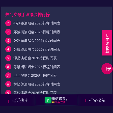
热门女歌手演唱会排行榜
1
孙燕姿演唱会2026行程时间表
2
邓紫棋演唱会2026行程时间表
在
3
张韶涵演唱会2026行程时间表
线
客
4
张靓颖演唱会2026行程时间表
服
回
5
谭晶演唱会2026行程时间表
到
正
6
陈慧娴演唱会2026行程时间表
目录
顶
文
上
7
卫兰演唱会2026行程时间表
部
内
下
在
容
篇
线
相
8
林忆莲演唱会2026行程时间表
留
关
9
陈粒演唱会2026行程时间表
言
资
微信购票
打赏权益
最近热卖
10
张惠妹演唱会2026行程时间表
🎫 新客立减
讯