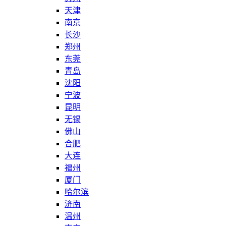
天津
南京
长沙
郑州
东莞
青岛
沈阳
宁波
昆明
无锡
佛山
合肥
大连
福州
厦门
哈尔滨
济南
温州