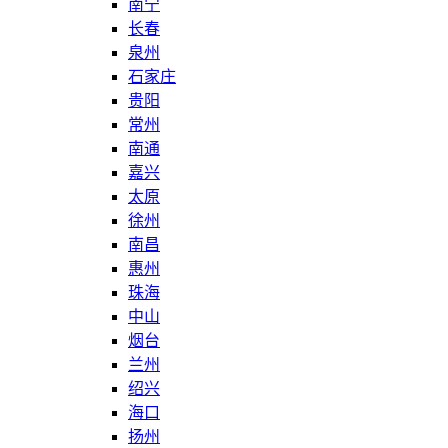
南宁
长春
泉州
石家庄
贵阳
常州
南通
嘉兴
太原
徐州
南昌
惠州
珠海
中山
烟台
兰州
绍兴
海口
扬州