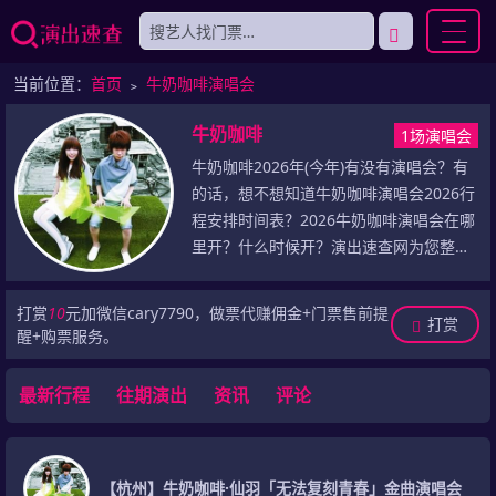
当前位置：
首页
﹥
牛奶咖啡演唱会
牛奶咖啡
1场演唱会
牛奶咖啡2026年(今年)有没有演唱会？有
的话，想不想知道牛奶咖啡演唱会2026行
程安排时间表？2026牛奶咖啡演唱会在哪
里开？什么时候开？演出速查网为您整理
了牛奶咖啡演唱会2026年(今年)最新演出
信息，包括2026年牛奶咖啡演唱会门票最
打赏
10
元加微信cary7790，做票代赚佣金+门票售前提
打赏
新价格、牛奶咖啡2026巡演最新行程安排
醒+购票服务。
(包括演出城市、演出场馆、演出时间)，乃
至于牛奶咖啡历史演唱会记录等，敬请留
最新行程
往期演出
资讯
评论
意！
【杭州】牛奶咖啡·仙羽「无法复刻青春」金曲演唱会