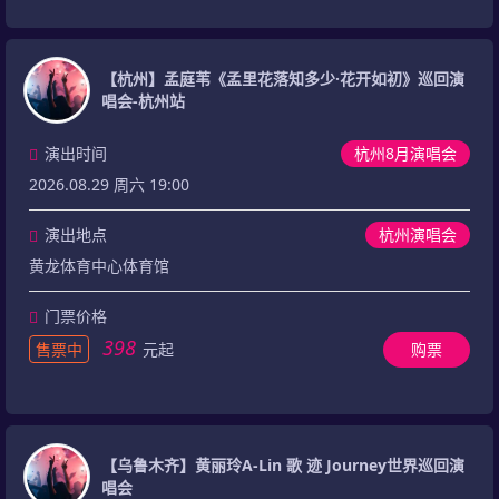
【杭州】孟庭苇《孟里花落知多少·花开如初》巡回演
唱会-杭州站
演出时间
杭州8月演唱会
2026.08.29 周六 19:00
演出地点
杭州演唱会
黄龙体育中心体育馆
门票价格
398
售票中
元起
购票
【乌鲁木齐】黄丽玲A-Lin 歌 迹 Journey世界巡回演
唱会