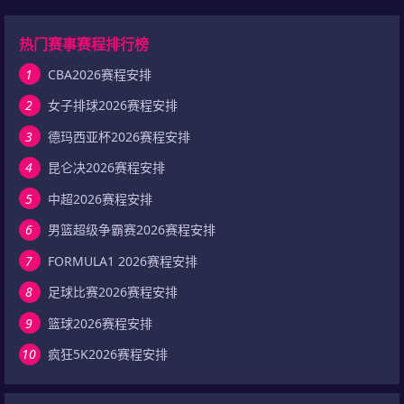
热门赛事赛程排行榜
1
CBA2026赛程安排
2
女子排球2026赛程安排
3
德玛西亚杯2026赛程安排
4
昆仑决2026赛程安排
5
中超2026赛程安排
6
男篮超级争霸赛2026赛程安排
7
FORMULA1 2026赛程安排
8
足球比赛2026赛程安排
9
篮球2026赛程安排
10
疯狂5K2026赛程安排