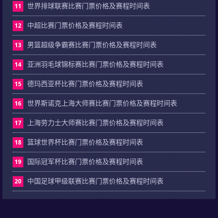
世界排球联赛比赛门票价格及赛程时间表
11
中超比赛门票价格及赛程时间表
12
男篮超级争霸赛比赛门票价格及赛程时间表
13
亚洲羽毛球锦标赛比赛门票价格及赛程时间表
14
德玛西亚杯比赛门票价格及赛程时间表
15
世界斯诺克上海大师赛比赛门票价格及赛程时间表
16
上海劳力士大师赛比赛门票价格及赛程时间表
17
篮球世界杯比赛门票价格及赛程时间表
18
国际冠军杯比赛门票价格及赛程时间表
19
中国足球甲级联赛比赛门票价格及赛程时间表
20