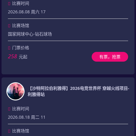
比赛时间
2026.08.08 周六 17
比赛场馆
国家网球中心-钻石球场
门票价格
258
元起
有票，抢票
【沙特阿拉伯利雅得】2026电竞世界杯 穿越火线项目-
利雅得站
比赛时间
2026.08.18 周二 11
比赛场馆