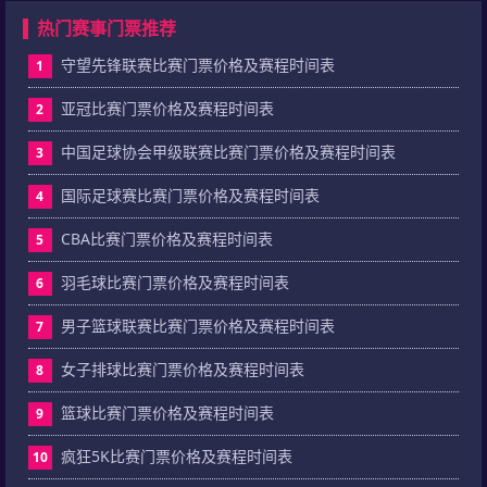
热门赛事门票推荐
守望先锋联赛比赛门票价格及赛程时间表
1
亚冠比赛门票价格及赛程时间表
2
中国足球协会甲级联赛比赛门票价格及赛程时间表
3
国际足球赛比赛门票价格及赛程时间表
4
CBA比赛门票价格及赛程时间表
5
羽毛球比赛门票价格及赛程时间表
6
男子篮球联赛比赛门票价格及赛程时间表
7
女子排球比赛门票价格及赛程时间表
8
篮球比赛门票价格及赛程时间表
9
疯狂5K比赛门票价格及赛程时间表
10