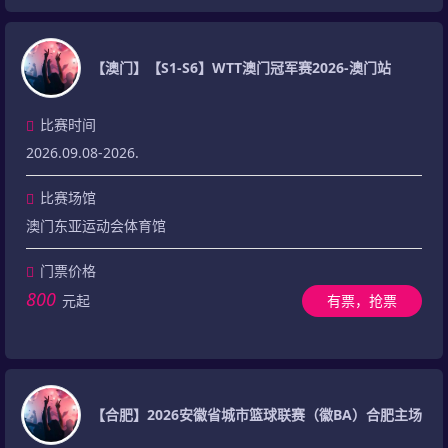
【澳门】【S1-S6】WTT澳门冠军赛2026-澳门站
比赛时间
2026.09.08-2026.
比赛场馆
澳门东亚运动会体育馆
门票价格
800
元起
有票，抢票
【合肥】2026安徽省城市篮球联赛（徽BA）合肥主场