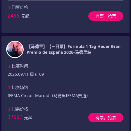
门票价格
2498
元起
有票，抢票
【马德里】【三日票】Formula 1 Tag Heuer Gran
Premio de España 2026-马德里站
比赛时间
2026.09.11 周五 09
比赛场馆
IFEMA Circuit Mardid（马德里IFEMA赛道）
门票价格
31661
元起
有票，抢票