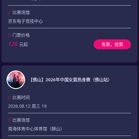
比赛场馆
京东电子竞技中心
门票价格
128
元起
有票，抢票
【佛山】2026年中国女篮热身赛（佛山站）
比赛时间
2026.08.12 周三 19
比赛场馆
南海体育中心体育馆（狮山）