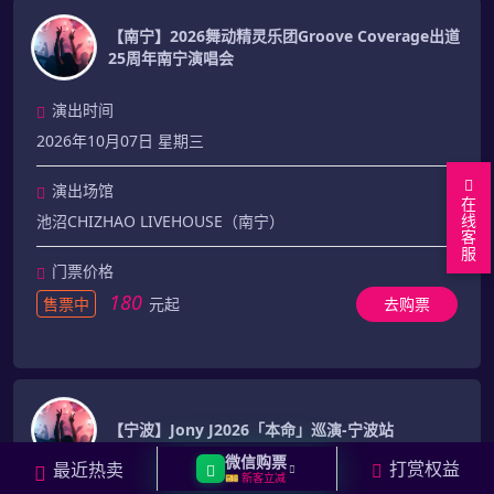
【南宁】2026舞动精灵乐团Groove Coverage出道
25周年南宁演唱会
演出时间
2026年10月07日 星期三
演出场馆
在
线
池沼CHIZHAO LIVEHOUSE（南宁）
客
服
门票价格
180
售票中
元起
去购票
【宁波】Jony J2026「本命」巡演-宁波站
微信购票
打赏权益
最近热卖
🎫 新客立减
演出时间