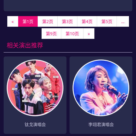
«
第1页
第2页
第3页
第4页
第5页
…
第9页
第10页
»
相关演出推荐
钛戈演唱会
李翊君演唱会