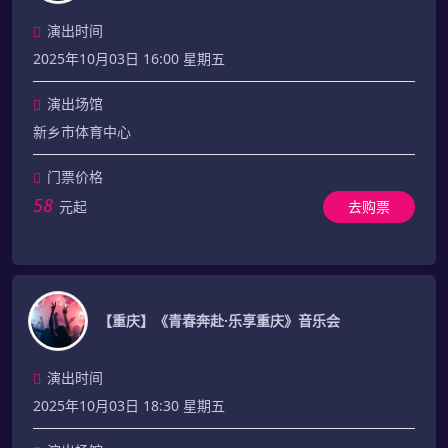
演出时间
2025年10月03日 16:00 星期五
演出场馆
新乡市体育中心
门票价格
58
元起
去购票
【重庆】《青春奔赴·乐享重庆》音乐会
演出时间
2025年10月03日 18:30 星期五