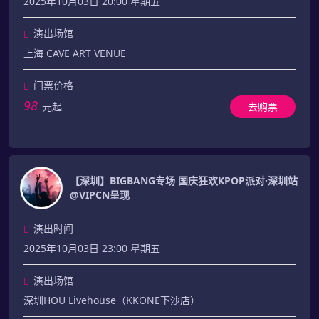
2025年10月03日 20:00 星期五
演出场馆
上海 CAVE ART VENUE
门票价格
98
元起
去购票
【深圳】BIGBANG专场 国庆狂欢KPOP派对·深圳站
@VIPCN呈现
演出时间
2025年10月03日 23:00 星期五
演出场馆
深圳HOU Livehouse（KKONE下沙店）