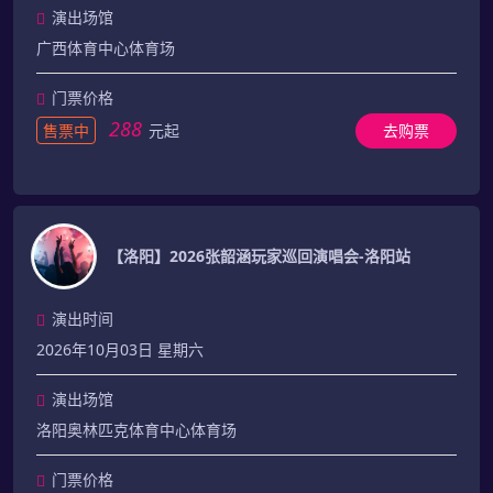
演出场馆
广西体育中心体育场
门票价格
288
售票中
元起
去购票
【洛阳】2026张韶涵玩家巡回演唱会-洛阳站
演出时间
2026年10月03日 星期六
演出场馆
洛阳奥林匹克体育中心体育场
门票价格