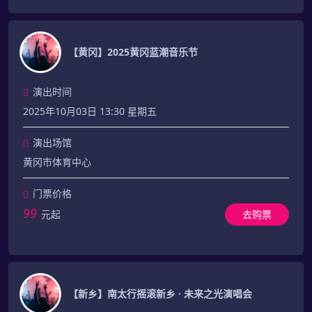
【黄冈】2025黄冈蓝潮音乐节
演出时间
2025年10月03日 13:30 星期五
演出场馆
黄冈市体育中心
门票价格
99
元起
去购票
【新乡】南太行摇滚新乡 · 未来之光演唱会