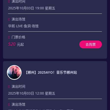
演出时间
2025年10月03日 19:00 星期五
演出场馆
华熙 LIVE·鱼洞·场馆
门票价格
520
元起
去购票
【郴州】2025AYO！音乐节郴州站
演出时间
2025年10月03日 12:00 星期五
演出场馆