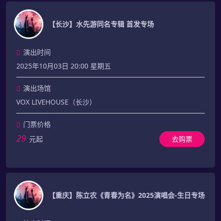
【长沙】水先游同名专辑 首发专场
演出时间
2025年10月03日 20:00 星期五
演出场馆
VOX LIVEHOUSE（长沙）
门票价格
29
元起
去购票
【重庆】陈立农《青春为名》2025演唱会-生日专场