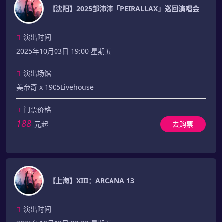
【沈阳】2025邹沛沛「PEIRALLAX」巡回演唱会
演出时间
2025年10月03日 19:00 星期五
演出场馆
美帝奇 x 1905Livehouse
门票价格
188
元起
去购票
【上海】XIII：ARCANA 13
演出时间