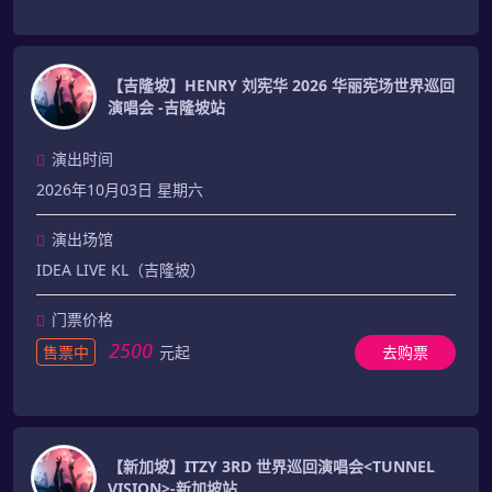
【吉隆坡】HENRY 刘宪华 2026 华丽宪场世界巡回
演唱会 -吉隆坡站
演出时间
2026年10月03日 星期六
演出场馆
IDEA LIVE KL（吉隆坡）
门票价格
2500
售票中
元起
去购票
【新加坡】ITZY 3RD 世界巡回演唱会<TUNNEL
VISION>-新加坡站