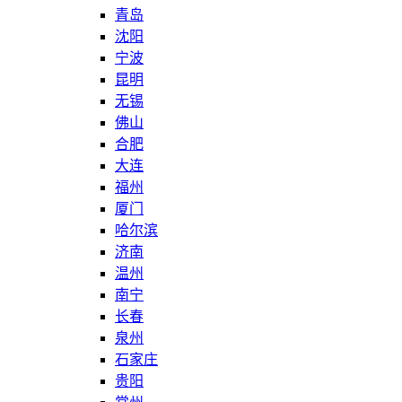
青岛
沈阳
宁波
昆明
无锡
佛山
合肥
大连
福州
厦门
哈尔滨
济南
温州
南宁
长春
泉州
石家庄
贵阳