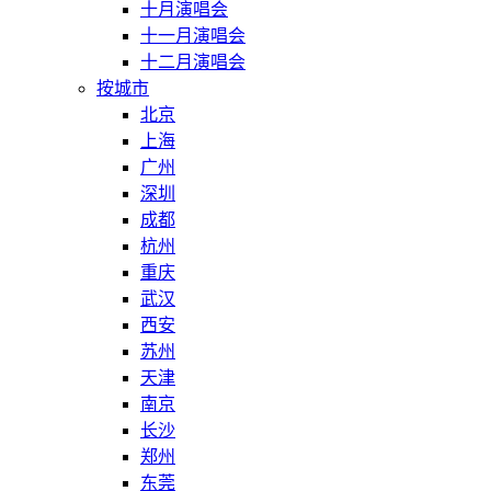
十月演唱会
十一月演唱会
十二月演唱会
按城市
北京
上海
广州
深圳
成都
杭州
重庆
武汉
西安
苏州
天津
南京
长沙
郑州
东莞