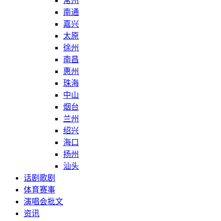
常州
南通
嘉兴
太原
徐州
南昌
惠州
珠海
中山
烟台
兰州
绍兴
海口
扬州
汕头
话剧歌剧
体育赛事
演唱会批文
资讯