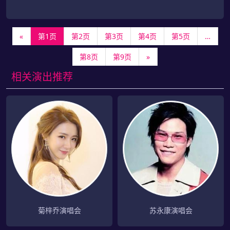
«
第1页
第2页
第3页
第4页
第5页
…
第8页
第9页
»
相关演出推荐
菊梓乔演唱会
苏永康演唱会