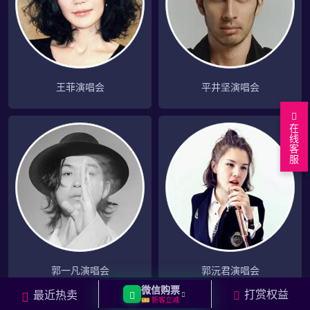
王菲演唱会
平井坚演唱会
在
线
客
服
郭一凡演唱会
郭沅君演唱会
微信购票
打赏权益
最近热卖
🎫 新客立减