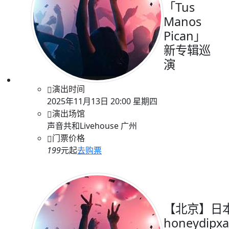
「Tus
Manos
Pican」
新专辑巡
演
演出时间
2025年11月13日 20:00 星期四
演出场馆
声音共和Livehouse 广州
门票价格
199
元起
去购票
【北京】日
honeydipxa