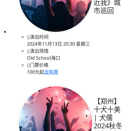
近我》城
市巡回
演出时间
2024年11月13日 20:30 星期三
演出场馆
Old School海口
门票价格
100
元起
去购票
【郑州】
十犬十美
| 犬儒
2024秋冬