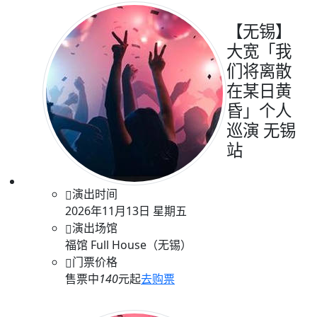
【无锡】
大宽「我
们将离散
在某日黄
昏」个人
巡演 无锡
站
演出时间
2026年11月13日 星期五
演出场馆
福馆 Full House（无锡）
门票价格
售票中
140
元起
去购票