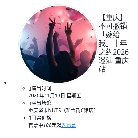
【重庆】
不可撤销
「嫁给
我」十年
之约2026
巡演 重庆
站
演出时间
2026年11月13日 星期五
演出场馆
重庆坚果NUTS（新壹街C馆店）
门票价格
售票中
108
元起
去购票