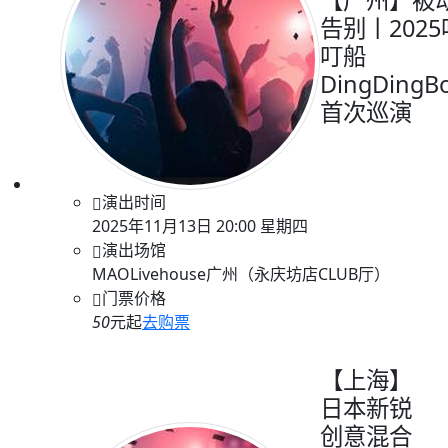
【广州】被
告别丨2025
叮船
DingDingB
首次巡演
演出时间
2025年11月13日 20:00 星期四
演出场馆
MAOLivehouse广州（永庆坊店CLUB厅）
门票价格
50
元起
去购票
【上海】
日本新锐
创意混合