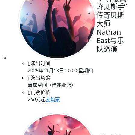
峰贝斯手”
传奇贝斯
大师
Nathan
East与乐
队巡演
演出时间
2025年11月13日 20:00 星期四
演出场馆
赫兹空间（佳兆业店）
门票价格
260
元起
去购票