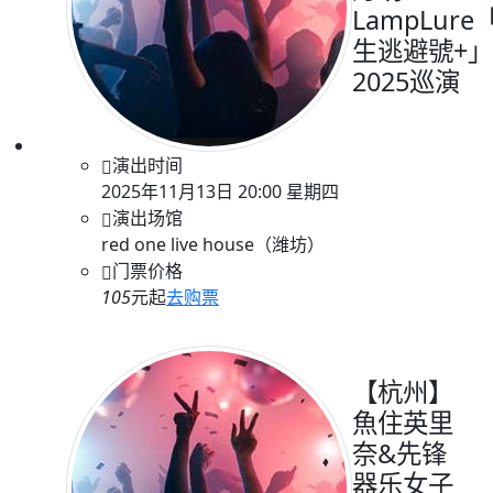
LampLure
生逃避號+」
2025巡演
演出时间
2025年11月13日 20:00 星期四
演出场馆
red one live house（潍坊）
门票价格
105
元起
去购票
【杭州】
魚住英里
奈&先锋
器乐女子