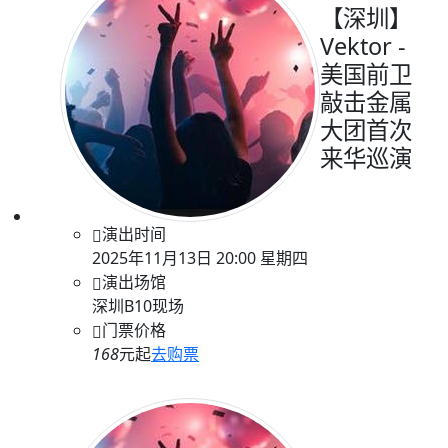
【深圳】
Vektor -
美国前卫
敲击金属
大团首次
来华巡演
演出时间
2025年11月13日 20:00 星期四
演出场馆
深圳B10现场
门票价格
168
元起
去购票