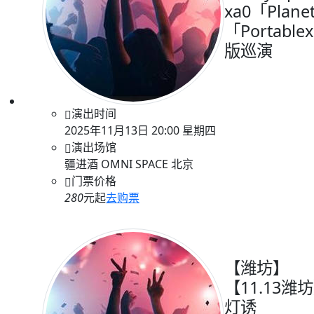
xa0「Plane
「Portable
版巡演
演出时间
2025年11月13日 20:00 星期四
演出场馆
疆进酒 OMNI SPACE 北京
门票价格
280
元起
去购票
【潍坊】
【11.13潍
灯诱