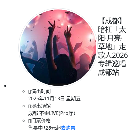
【成都】
暗杠「太
阳·月亮·
草地」走
歌人2026
专辑巡唱
成都站
演出时间
2026年11月13日 星期五
演出场馆
成都 不歪LIVE(Pro厅）
门票价格
售票中
128
元起
去购票