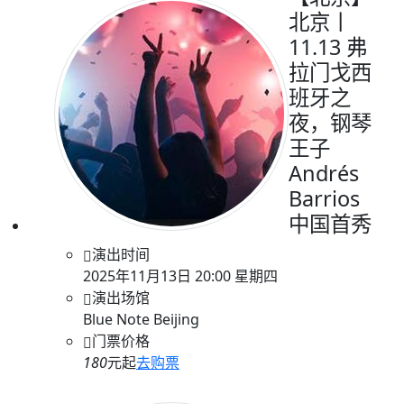
北京丨
11.13 弗
拉门戈西
班牙之
夜，钢琴
王子
Andrés
Barrios
中国首秀
演出时间
2025年11月13日 20:00 星期四
演出场馆
Blue Note Beijing
门票价格
180
元起
去购票