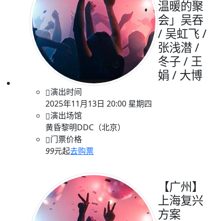
温暖的聚
会」吴吞
/ 吴虹飞 /
张浅潜 /
冬子 / 王
娟 / 大博
演出时间
2025年11月13日 20:00 星期四
演出场馆
黄昏黎明DDC（北京）
门票价格
99
元起
去购票
【广州】
上海复兴
方案