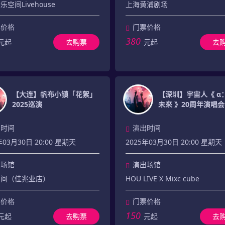
空间Livehouse
上海黄浦剧场
票价格
门票价格
380
元起
去购票
元起
去
【大连】帆布小镇「花絮」
【深圳】宇宙人《 α
2025巡演
未來 》20周年演唱会
出时间
演出时间
年03月30日 20:00 星期天
2025年03月30日 20:00 星期天
出场馆
演出场馆
空间（佳兆业店）
HOU LIVE X Mixc cube
票价格
门票价格
150
元起
去购票
元起
去