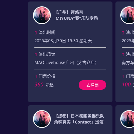
【广州】迷悠奈
_MIYUNA“我”乐队专场
演出时间
演
2025年03月30日 19:30 星期天
2025
演出场馆
演
MAO Livehouse广州（太古仓店）
南方车站
门票价格
门
380
100
元起
去购票
【成都】日本氛围民谣乐队
角铜真实「Contact」巡演