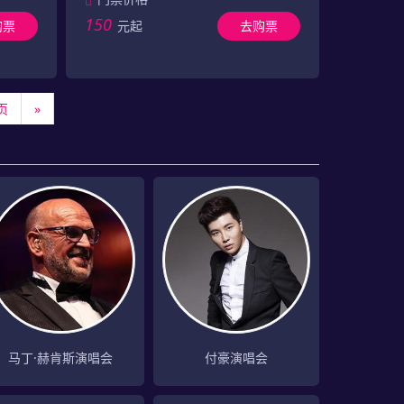
150
购票
元起
去购票
页
»
马丁·赫肯斯演唱会
付豪演唱会