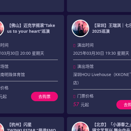
【佛山】迈克学摇滚“Take
【深圳】王瑞淇｜七
us to your heart”巡演
2025巡演
出时间
演出时间
年03月30日 20:00 星期天
2025年03月30日 19:30 星期天
出场馆
演出场馆
岭南明珠体育馆
深圳HOU Livehouse（KKON
店）
票价格
门票价格
元起
去购票
57
元起
去
【杭州】闪星
【北京】「小源春之
TWINKLESTAR “是谁EMO
镇文艺复兴 舞台作品 2