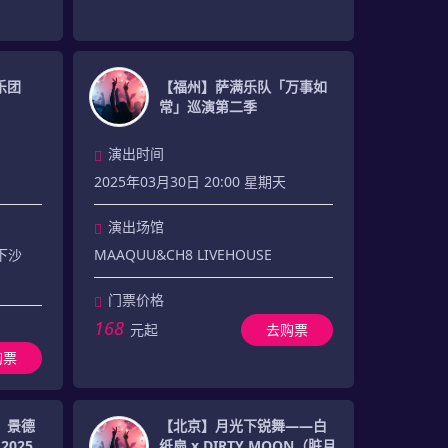
乐团
【福州】萨满乐队「万事如
常」巡演第二季
演出时间
2025年03月30日 20:00 星期天
演出场馆
E下沙
MAAQUU&CH8 LIVEHOUSE
门票价格
168
元起
去购票
购票
」景德
【北京】月光下锐舞——白
025
纸扇 x DIRTY MOON（脏月