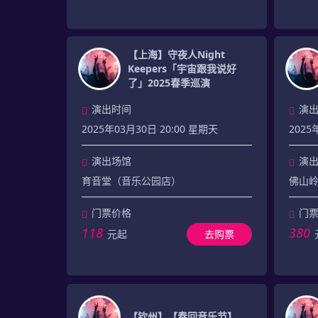
【上海】守夜人Night
Keepers「宇宙跟我说好
了」2025春季巡演
演出时间
演
2025年03月30日 20:00 星期天
2025
演出场馆
演
育音堂（音乐公园店）
佛山
门票价格
门
118
380
元起
去购票
【钦州】【春回音乐节】