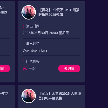
 -
【青岛】“今晚不EMO”熊猫
HIES
眼乐队2025巡演
演出时间
2025年03月30日 20:00 星期天
演出场馆
Downtown_Live
门票价格
98
购票
元起
去购票
十年之
【武汉】孟慧圆2025 人生颁
奖典礼—第贰集