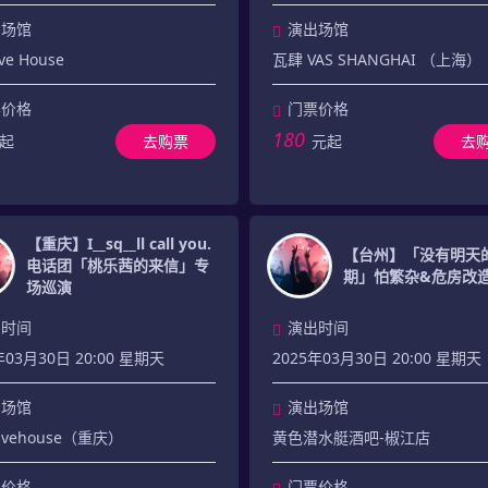
出场馆
演出场馆
ve House
瓦肆 VAS SHANGHAI （上海）
票价格
门票价格
180
起
去购票
元起
去
【重庆】I__sq__ll call you.
【台州】「没有明天
电话团「桃乐茜的来信」专
期」怕繁杂&危房改
场巡演
出时间
演出时间
年03月30日 20:00 星期天
2025年03月30日 20:00 星期天
出场馆
演出场馆
Livehouse（重庆）
黄色潜水艇酒吧-椒江店
票价格
门票价格