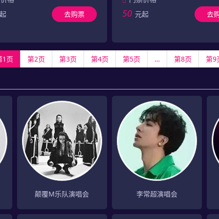
50
起
去购票
元起
去
第1页
第2页
第3页
第4页
第5页
…
第8页
第9
颠覆M乐队演唱会
李常超演唱会