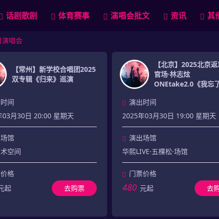
话剧歌剧
体育赛事
演唱会批文
资讯
其
0日演唱会
【北京】2025北京
【常州】新学校合唱团2025
官场·林志炫
双专辑《归来》巡演
ONEtake2.0《我
去》演唱会
出时间
演出时间
年03月30日 20:00 星期天
2025年03月30日 19:00 星期天
出场馆
演出场馆
艺术空间
华熙LIVE·五棵松·场馆
票价格
门票价格
480
元起
去购票
元起
去