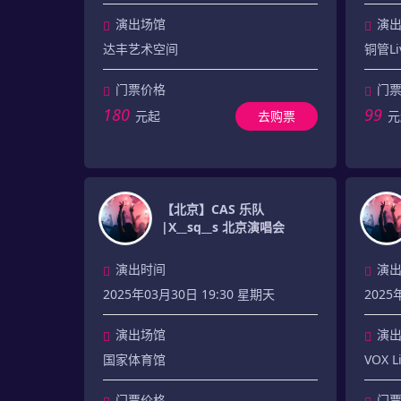
演出场馆
演
达丰艺术空间
铜管Li
门票价格
门
180
99
元起
去购票
元
【北京】CAS 乐队
|X__sq__s 北京演唱会
演出时间
演
2025年03月30日 19:30 星期天
2025
演出场馆
演
国家体育馆
VOX 
门票价格
门