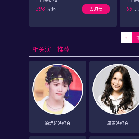
398
89
元起
去购票
元
«
相关演出推荐
徐炳超演唱会
周蕙演唱会