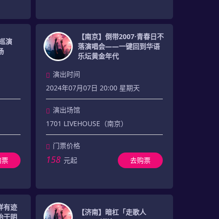
【南京】倒带2007·青春日不
巡演
落演唱会——一键回到华语
场
乐坛黄金年代
演出时间
2024年07月07日 20:00 星期天
演出场馆
1701 LIVEHOUSE（南京）
门票价格
158
购票
元起
去购票
样有迹
【济南】暗杠「走歌人
W始于明