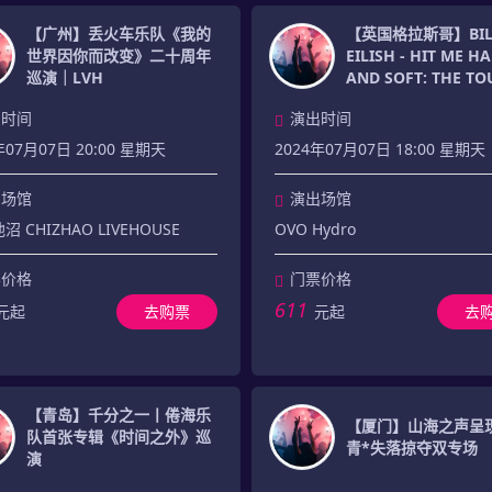
【广州】丢火车乐队《我的
【英国格拉斯哥】BILL
世界因你而改变》二十周年
EILISH - HIT ME H
巡演｜LVH
AND SOFT: THE T
国格拉斯哥站
出时间
演出时间
年07月07日 20:00 星期天
2024年07月07日 18:00 星期天
出场馆
演出场馆
沼 CHIZHAO LIVEHOUSE
OVO Hydro
票价格
门票价格
611
元起
去购票
元起
去
【青岛】千分之一丨倦海乐
【厦门】山海之声呈
队首张专辑《时间之外》巡
青*失落掠夺双专场
演