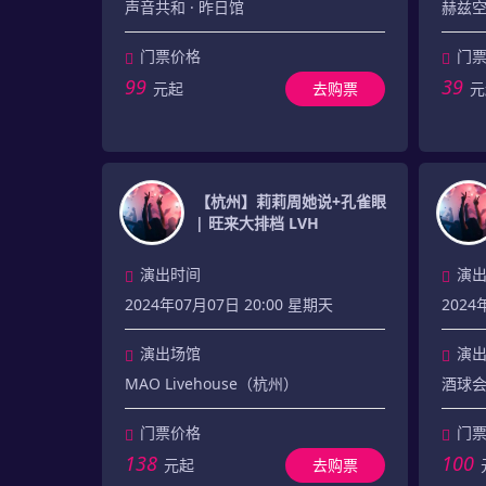
声音共和 · 昨日馆
赫兹
门票价格
门
99
39
元起
去购票
元
【杭州】莉莉周她说+孔雀眼
| 旺来大排档 LVH
演出时间
演
2024年07月07日 20:00 星期天
2024
演出场馆
演
MAO Livehouse（杭州）
酒球会（
门票价格
门
138
100
元起
去购票