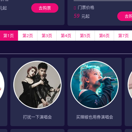
门票价格
元起
去购票
59
元起
去
第1页
第2页
第3页
第4页
第5页
第6页
第7页
打扰一下演唱会
买辣椒也用券演唱会