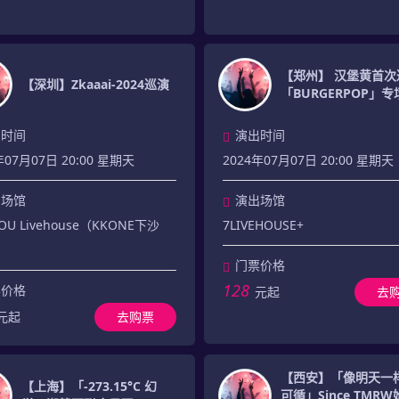
【郑州】 汉堡黄首次
【深圳】Zkaaai-2024巡演
「BURGERPOP」专
出时间
演出时间
年07月07日 20:00 星期天
2024年07月07日 20:00 星期天
出场馆
演出场馆
U Livehouse（KKONE下沙
7LIVEHOUSE+
门票价格
128
票价格
元起
去
元起
去购票
【西安】「像明天一
【上海】「-273.15°C 幻
可循」Since TMR