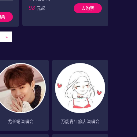
98
元起
去购票
购票
»
尤长靖演唱会
万能青年旅店演唱会