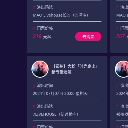
演出场馆
演
MAO Livehouse长沙（沙湾店）
MAO 
门票价格
门
218
267
元起
去购票
【郑州】大粉「时光岛上」
新专辑巡演
演出时间
演
2024年07月07日 20:00 星期天
2024
演出场馆
演
7LIVEHOUSE（新通桥店）
郑州
门票价格
门