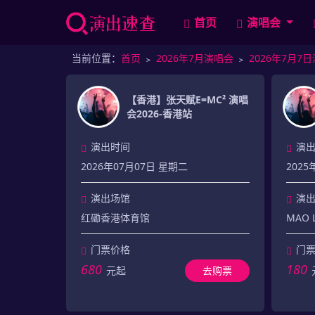
首页
演唱会
当前位置：
首页
﹥
2026年7月演唱会
﹥
2026年7月7
【香港】张天赋E=MC² 演唱
会2026-香港站
演出时间
演
2026年07月07日 星期二
2025
演出场馆
演
红磡香港体育馆
MAO 
门票价格
门
680
180
元起
去购票