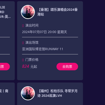
IE
【香港】颂乐演唱会2024香
ARD
港站
OUR-英
演出时间
2024年07月07日 20:00 星期天
演出场馆
亚洲国际博览馆RUNWAY 11
门票价格
824
购票
元起
去购票
现丨南
【福州】松柏乐队 寻常岁月
诗 2024巡演LVH