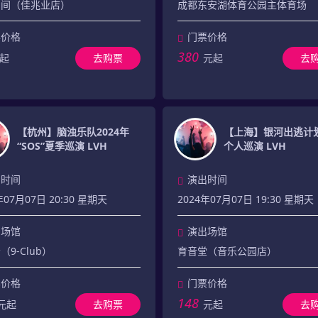
空间（佳兆业店）
成都东安湖体育公园主体育场
票价格
门票价格
380
起
去购票
元起
去
【杭州】脑浊乐队2024年
【上海】银河出逃计划
“SOS”夏季巡演 LVH
个人巡演 LVH
出时间
演出时间
年07月07日 20:30 星期天
2024年07月07日 19:30 星期天
出场馆
演出场馆
9-Club）
育音堂（音乐公园店）
票价格
门票价格
148
元起
去购票
元起
去