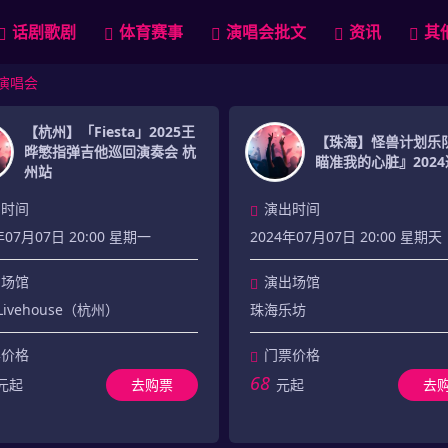
话剧歌剧
体育赛事
演唱会批文
资讯
其
日演唱会
【杭州】「Fiesta」2025王
【珠海】怪兽计划乐
晔慜指弹吉他巡回演奏会 杭
瞄准我的心脏』202
州站
出时间
演出时间
年07月07日 20:00 星期一
2024年07月07日 20:00 星期天
出场馆
演出场馆
Livehouse（杭州）
珠海乐坊
票价格
门票价格
68
元起
去购票
元起
去