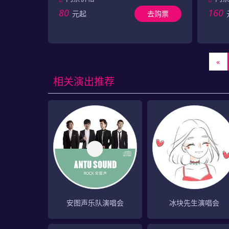
80
160
元起
去购票
«
相关演出推荐
安图声乐队演唱会
冰块先生演唱会