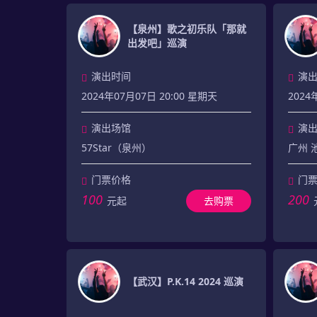
【泉州】歌之初乐队「那就
出发吧」巡演
演出时间
演
2024年07月07日 20:00 星期天
2024
演出场馆
演
57Star（泉州）
广州 池
门票价格
门
100
200
元起
去购票
【武汉】P.K.14 2024 巡演