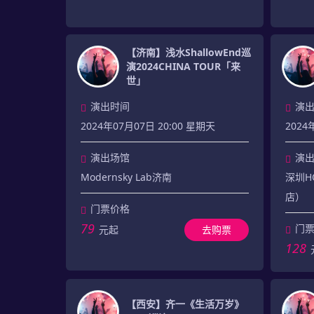
【济南】浅水ShallowEnd巡
演2024CHINA TOUR「来
世」
演出时间
演
2024年07月07日 20:00 星期天
2024
演出场馆
演
Modernsky Lab济南
深圳HO
店）
门票价格
79
门
元起
去购票
128
【西安】齐一《生活万岁》