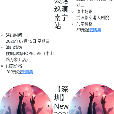
公路
期二
巡演
演出场馆
南宁
武汉临空港大剧院
站
门票价格
80
元起
去购票
演出时间
2026年07月15日 星期三
演出场馆
候朋现场HOPELIVE（中山
路万象汇店）
门票价格
100
元起
去购票
【深
圳】
NewDad
“好