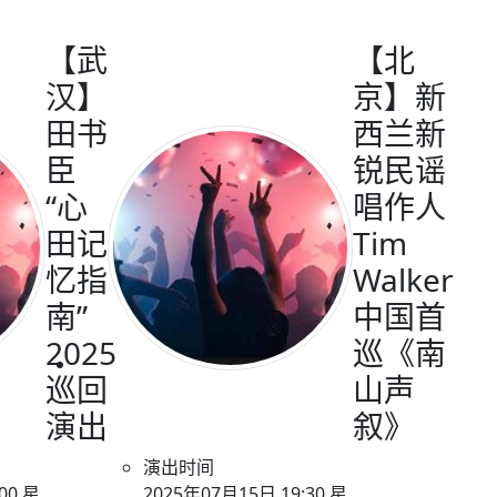
【武
【北
汉】
京】新
田书
西兰新
臣
锐民谣
“心
唱作人
田记
Tim
忆指
Walker
南”
中国首
2025
巡《南
巡回
山声
演出
叙》
演出时间
00 星
2025年07月15日 19:30 星