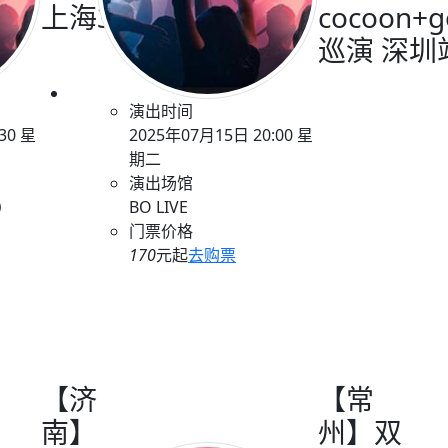
上海36.0
cocoon+g
巡演 深圳
演出时间
30 星
2025年07月15日 20:00 星
期二
演出场馆
）
BO LIVE
门票价格
170
元起
去购票
【济
【常
南】
州】双