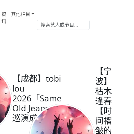
资
其他栏目
讯
【宁
【成都】tobi
波】
lou
枯木
2026「Same
逢春
Old Jeans」
【时
巡演成都站
间褶
皱的