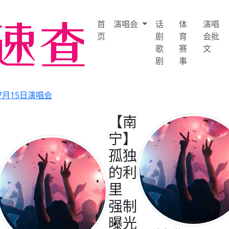
首
演唱会
话
体
演唱
页
剧
育
会批
歌
赛
文
剧
事
年7月15日演唱会
【南
宁】
孤独
的利
里
强制
曝光