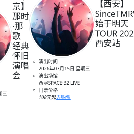
【西安】
京】
SinceTM
那时
始于明天
·那
TOUR 202
歌
西安站
经典
怀旧
演出时间
演唱
2026年07月15日 星期三
会
演出场馆
西演SPACE·B2 LIVE
门票价格
星期三
108
元起
去购票