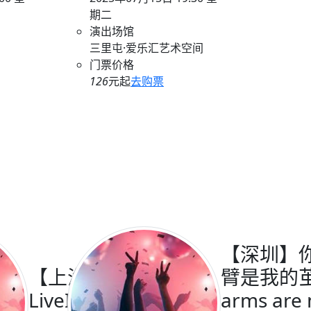
期二
演出场馆
三里屯·爱乐汇艺术空间
门票价格
126
元起
去购票
【深圳】
【上海】
臂是我的茧
LiveIdolLife
arms are