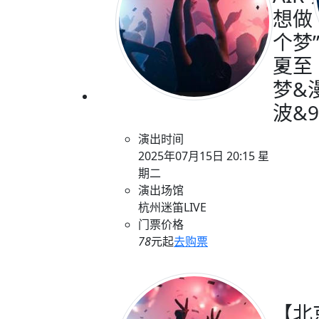
想做
个梦
夏至
梦&
波&9
演出时间
2025年07月15日 20:15 星
期二
演出场馆
杭州迷笛LIVE
门票价格
78
元起
去购票
【北