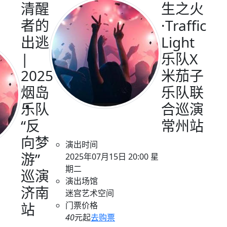
清醒
生之火
者的
·Traffic
出逃
Light
|
乐队X
2025
米茄子
烟岛
乐队联
乐队
合巡演
“反
常州站
向梦
演出时间
游”
2025年07月15日 20:00 星
期二
巡演
演出场馆
济南
迷宫艺术空间
站
门票价格
40
元起
去购票