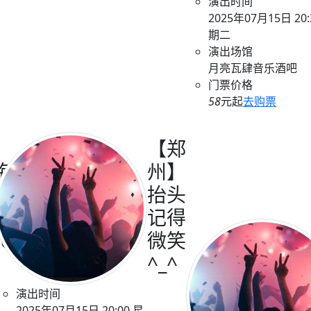
演出时间
2025年07月15日 20:
期二
演出场馆
月亮瓦肆音乐酒吧
门票价格
58
元起
去购票
【郑
海】
州】
抬头
b】The
记得
dbase
微笑
^_^
演出时间
2025年07月15日 20:00 星