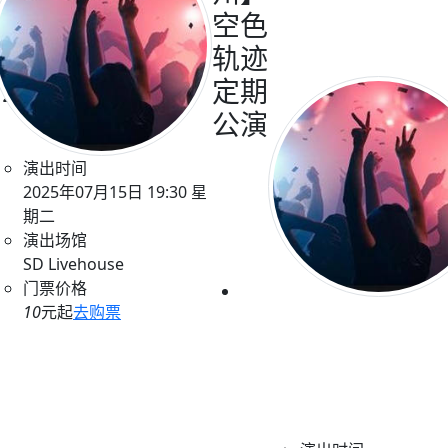
s James
空色
erbloom
轨迹
 2025
定期
公演
演出时间
2025年07月15日 19:30 星
期二
演出场馆
SD Livehouse
门票价格
10
元起
去购票