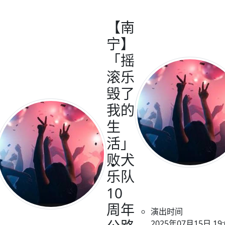
【南
宁】
「摇
滚乐
毁了
我的
生
活」
败犬
乐队
10
周年
演出时间
2025年07月15日 19: