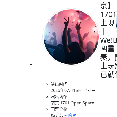
京】
170
士现
｜
We!
四重
奏，
士玩
已就
演出时间
2026年07月15日 星期三
演出场馆
南京 1701 Open Space
门票价格
88
元起
去购票