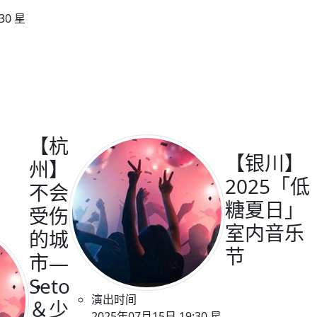
30 星
【杭
【银川】
州】
2025「低
不会
糖夏日」
受伤
室内音乐
的城
节
市—
Seto
演出时间
＆少
2025年07月15日 19:30 星