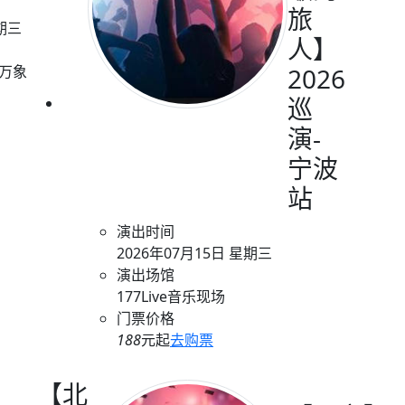
旅
星期三
人】
酒馆万象
2026
巡
演-
宁波
站
演出时间
2026年07月15日 星期三
演出场馆
177Live音乐现场
门票价格
188
元起
去购票
【北