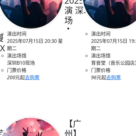
2025巡
演 深圳
”
场
演出时间
演出时间
漫
2025年07月15日 20:30 星
2025年07月15日 19:
X
期二
期二
演出场馆
演出场馆
深圳B10现场
育音堂（音乐公园店
门票价格
门票价格
200
元起
去购票
96
元起
去购票
【广
京】
州】