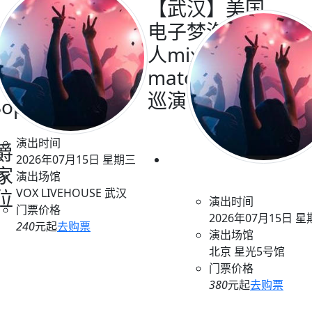
【武汉】美国
电子梦泡音乐
1爵
人mixed
场
matches2026
巡演丨武汉站
Bop
演出时间
爵
2026年07月15日 星期三
家
演出场馆
位
VOX LIVEHOUSE 武汉
演出时间
门票价格
2026年07月15日 
240
元起
去购票
演出场馆
北京 星光5号馆
门票价格
380
元起
去购票