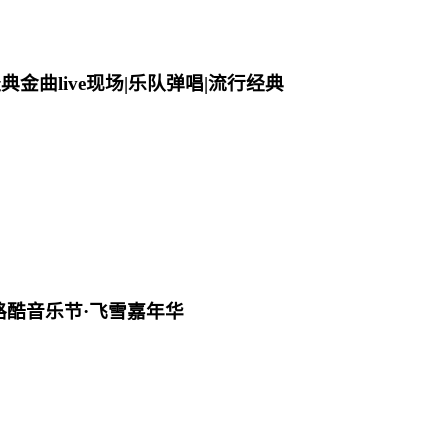
金曲live现场|乐队弹唱|流行经典
】路酷音乐节·飞雪嘉年华