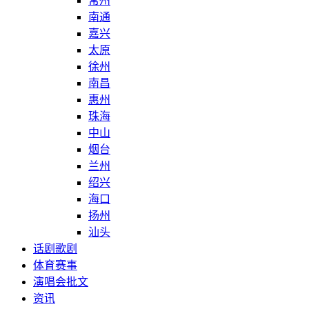
常州
南通
嘉兴
太原
徐州
南昌
惠州
珠海
中山
烟台
兰州
绍兴
海口
扬州
汕头
话剧歌剧
体育赛事
演唱会批文
资讯