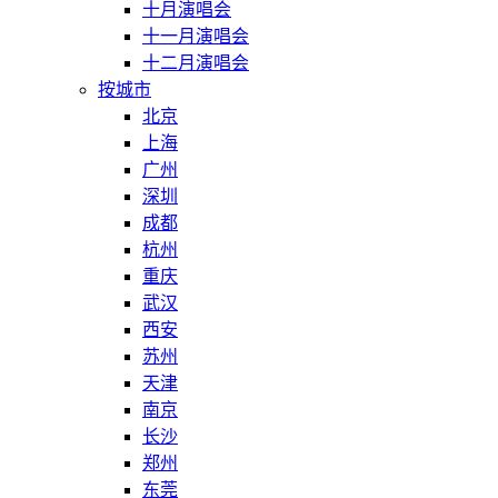
十月演唱会
十一月演唱会
十二月演唱会
按城市
北京
上海
广州
深圳
成都
杭州
重庆
武汉
西安
苏州
天津
南京
长沙
郑州
东莞