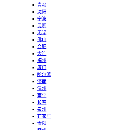
青岛
沈阳
宁波
昆明
无锡
佛山
合肥
大连
福州
厦门
哈尔滨
济南
温州
南宁
长春
泉州
石家庄
贵阳