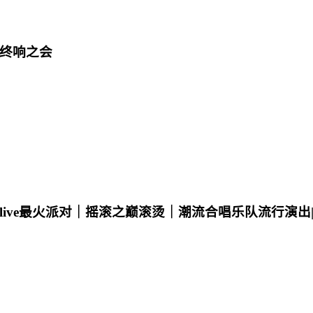
 终响之会
ive最火派对｜摇滚之巅滚烫｜潮流合唱乐队流行演出