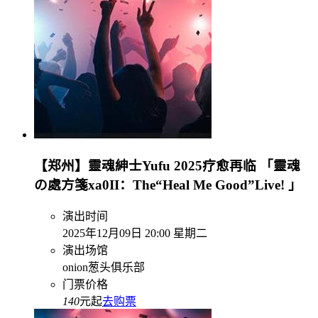
【郑州】靈魂紳士Yufu 2025疗愈再临 「靈魂
の處方箋xa0II：The“Heal Me Good”Live! 」
演出时间
2025年12月09日 20:00 星期二
演出场馆
onion葱头俱乐部
门票价格
140
元起
去购票