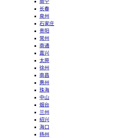
南宁
长春
泉州
石家庄
贵阳
常州
南通
嘉兴
太原
徐州
南昌
惠州
珠海
中山
烟台
兰州
绍兴
海口
扬州