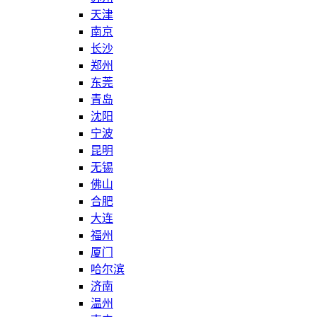
天津
南京
长沙
郑州
东莞
青岛
沈阳
宁波
昆明
无锡
佛山
合肥
大连
福州
厦门
哈尔滨
济南
温州