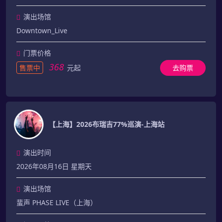
演出场馆
Downtown_Live
门票价格
368
售票中
元起
去购票
【上海】2026布瑞吉77%巡演-上海站
演出时间
2026年08月16日 星期天
演出场馆
蜚声 PHASE LIVE（上海）