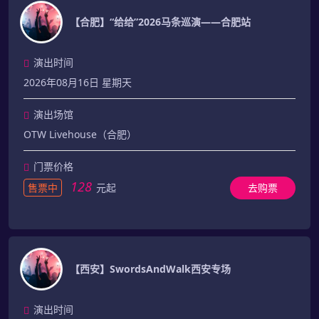
【合肥】“给给”2026马条巡演——合肥站
演出时间
2026年08月16日 星期天
演出场馆
OTW Livehouse（合肥）
门票价格
128
售票中
元起
去购票
【西安】SwordsAndWalk西安专场
演出时间