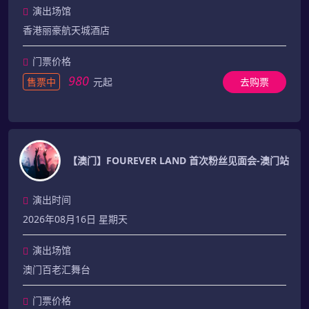
演出场馆
香港丽豪航天城酒店
门票价格
980
售票中
元起
去购票
【澳门】FOUREVER LAND 首次粉丝见面会-澳门站
演出时间
2026年08月16日 星期天
演出场馆
澳门百老汇舞台
门票价格