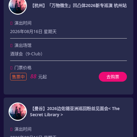
【杭州】「万物微生」凹凸体2026新专巡演 杭州站
演出时间
2026年08月16日 星期天
演出场馆
酒球会（9-Club）
门票价格
88
售票中
元起
去购票
【曼谷】2026边佑锡亚洲巡回粉丝见面会< The
Secret Library >
演出时间