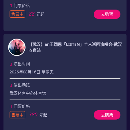
门票价格
88
售票中
元起
去购票
【武汉】en王翊恩「LISTEN」个人巡回演唱会-武汉
收官站
演出时间
2026年08月16日 星期天
演出场馆
武汉体育中心体育馆
门票价格
380
售票中
元起
去购票