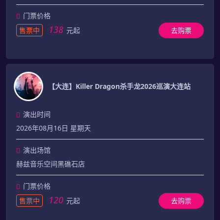
门票价格
138
售票中
元起
去购票
【大连】Killer Dragon杀手龙2026巡演大连站
演出时间
2026年08月16日 星期天
演出场馆
赫兹音乐空间黑礁石店
门票价格
120
售票中
元起
去购票