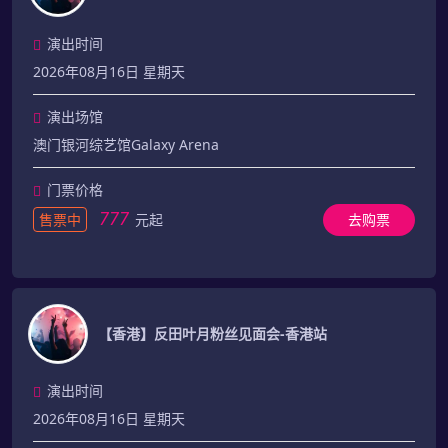
演出时间
2026年08月16日 星期天
演出场馆
澳门银河综艺馆Galaxy Arena
门票价格
777
售票中
元起
去购票
【香港】反田叶月粉丝见面会-香港站
演出时间
2026年08月16日 星期天