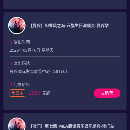
【曼谷】如果风之岛-云旗生日演唱会-曼谷站
演出时间
2026年08月16日 星期天
演出场馆
曼谷国际贸易展览中心（BITEC）
门票价格
2850
售票中
元起
去购票
【澳门】第七屆TMEA腾讯音乐娱乐盛典-澳门站