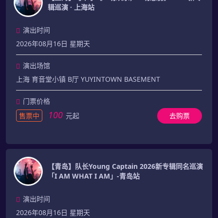
辑巡演 · 上海站
演出时间
2026年08月16日 星期天
演出场馆
上海 育音堂小镇 B厅 YUYINTOWN BASEMENT
门票价格
100
售票中
元起
去购票
【青岛】队长Young Captain 2026新专辑同名巡演
「I AM WHAT I AM」-青岛站
演出时间
2026年08月16日 星期天