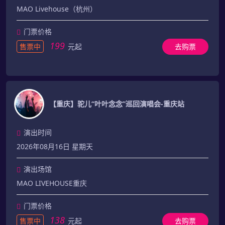
MAO Livehouse（杭州）
门票价格
199
售票中
元起
去购票
【重庆】驼儿“叶叶念念”巡回演唱会-重庆站
演出时间
2026年08月16日 星期天
演出场馆
MAO LIVEHOUSE重庆
门票价格
138
售票中
元起
去购票