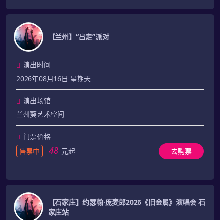
【兰州】“出走”派对
演出时间
2026年08月16日 星期天
演出场馆
兰州葵艺术空间
门票价格
48
售票中
元起
去购票
【石家庄】约瑟翰·庞麦郎2026《旧金属》演唱会 石
家庄站