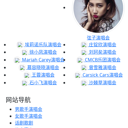
弦子演唱会
埃莉诺乐队演唱会
庄锭欣演唱会
徐小凤演唱会
刘珂矣演唱会
Mariah Carey演唱会
CMCB乐团演唱会
慕容晓晓演唱会
曾雪雅演唱会
王蓉演唱会
Carsick Cars演唱会
石小飞演唱会
沙棘草演唱会
网站导航
男歌手演唱会
女歌手演唱会
话剧歌剧