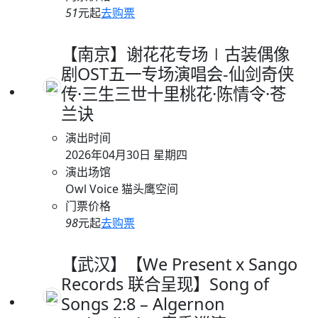
51
元起
去购票
【南京】谢花花专场∣古装偶像
剧OST五一专场演唱会-仙剑奇侠
传·三生三世十里桃花·陈情令·苍
兰诀
演出时间
2026年04月30日 星期四
演出场馆
Owl Voice 猫头鹰空间
门票价格
98
元起
去购票
【武汉】【We Present x Sango
Records 联合呈现】Song of
Songs 2:8 – Algernon