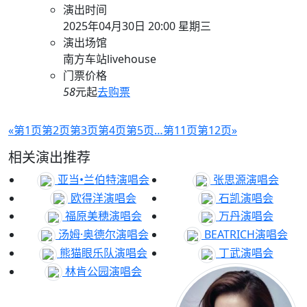
演出时间
2025年04月30日 20:00 星期三
演出场馆
南方车站livehouse
门票价格
58
元起
去购票
«
第1页
第2页
第3页
第4页
第5页
…
第11页
第12页
»
相关演出推荐
亚当•兰伯特演唱会
张思源演唱会
欧得洋演唱会
石凯演唱会
福原美穂演唱会
万丹演唱会
汤姆·奥德尔演唱会
BEATRICH演唱会
熊猫眼乐队演唱会
丁武演唱会
林肯公园演唱会