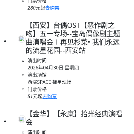
门票价格
280
元起
去购票
【西安】台偶OST【恶作剧之
吻】五一专场--宝岛偶像剧主题
曲演唱会∣再见杉菜• 我们永远
的流星花园--西安站
演出时间
2026年04月30日 星期四
演出场馆
西演SPACE·福星现场
门票价格
51
元起
去购票
【金华】【永康】拾光经典演唱
会
演出时间