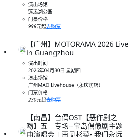
演出场馆
莲溪湖公园
门票价格
998
元起
去购票
【广州】MOTORAMA 2026 Live
in Guangzhou
演出时间
2026年04月30日 星期四
演出场馆
广州MAO Livehouse（永庆坊店）
门票价格
230
元起
去购票
【南昌】台偶OST【恶作剧之
吻】五一专场--宝岛偶像剧主题
曲演唱会∣再见杉菜• 我们永远