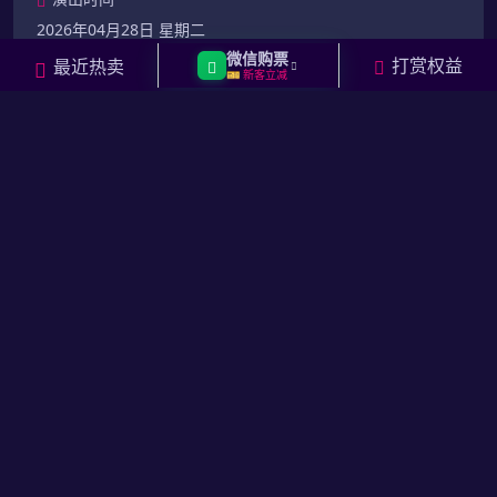
2026年04月28日 星期二
微信购票
打赏权益
最近热卖
🎫 新客立减
演出场馆
红糖 Livehouse（石家庄）
门票价格
230
元起
去购票
【香港】草蜢巡回演唱会-香港站
演出时间
2026年04月28日 20:15 星期二
演出场馆
红磡香港体育馆