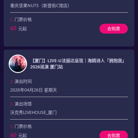
重庆坚果NUTS（新壹街C馆店）
门票价格
60
元起
去购票
【厦门】LIVE-U法丽达呈现｜海鸥诗人「拥抱我」
2026巡演 厦门站
演出时间
2026年04月26日 星期天
演出场馆
沃克秀LIVEHOUSE_厦门
门票价格
60
元起
去购票