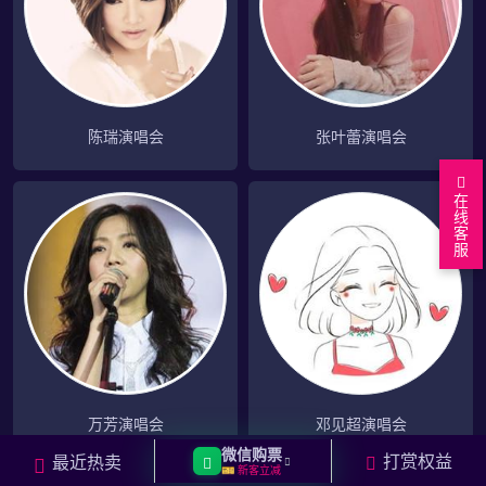
陈瑞演唱会
张叶蕾演唱会
在
线
客
服
万芳演唱会
邓见超演唱会
微信购票
打赏权益
最近热卖
🎫 新客立减