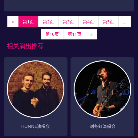
«
第1页
第2页
第3页
第4页
第5页
…
第10页
第11页
»
相关演出推荐
HONNE演唱会
刘冬虹演唱会