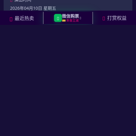
2026年04月10日 星期五
微信购票
打赏权益
最近热卖
🎫 新客立减
演出场馆
澳门户外表演区
门票价格
2388
元起
去购票
【美国】王嘉尔 <MAGICMAN 2> 世界巡演-布鲁克
林站
演出时间
2026年04月10日 20:00 星期五
演出场馆
巴克莱中心