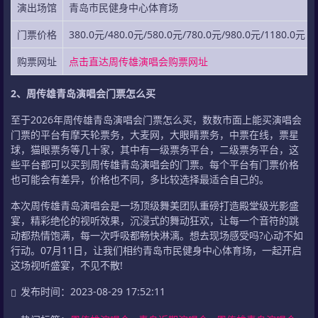
演出场馆
青岛市民健身中心体育场
门票价格
380.0元/480.0元/580.0元/780.0元/980.0元/1180.0元
购票网址
点击直达周传雄演唱会购票网址
2、周传雄青岛演唱会门票怎么买
至于2026年周传雄青岛演唱会门票怎么买，数数市面上能买演唱会
门票的平台有摩天轮票务，大麦网，大眼睛票务，中票在线，票星
球，猫眼票务等几十家，其中有一级票务平台，二级票务平台，这
些平台都可以买到周传雄青岛演唱会的门票。每个平台有门票价格
也可能会有差异，价格也不同，多比较选择最适合自己的。
本次周传雄青岛演唱会是一场顶级舞美团队重磅打造殿堂级光影盛
宴，精彩绝伦的视听效果，沉浸式的舞动狂欢，让每一个音符的跳
动都热情饱满，每一次呼吸都畅快淋漓。想去现场感受吗?心动不如
行动。07月11日，让我们相约青岛市民健身中心体育场，一起开启
这场视听盛宴，不见不散!
发布时间：2023-08-29 17:52:11