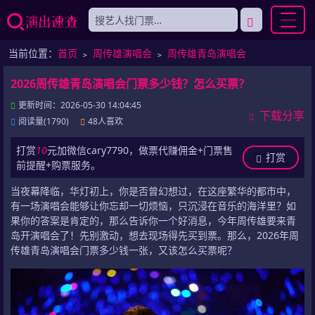
当前位置：
首页
﹥
周传雄演唱会
﹥
周传雄青岛演唱会
2026周传雄青岛演唱会门票多少钱？怎么买票？
更新时间：2026-05-30 14:04:45
下载分享
阅读量(1790)
48人喜欢
打赏
10
元加微信cary7790，做票代赚佣金+门票售
打赏
前提醒+购票服务。
当夜幕降临，华灯初上，你是否曾幻想过，在这座繁华的都市中，
有一场演唱会能够让你忘却一切烦恼，只沉浸在音乐的海洋里？如
果你的答案是肯定的，那么告诉你一个好消息，今年周传雄要来青
岛开演唱会了！先别激动，想去现场得先买到票。那么，2026年周
传雄青岛演唱会门票多少钱一张，又该怎么买票呢？