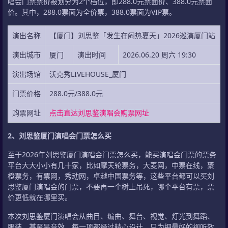
唱会门票票价被划分为2个档位，即288.0元票面价、388.0元票面
价。其中，288.0票面为全价票，388.0票面为VIP票。
演出名称
【厦门】刘思鉴「发生在闷热夏天」2026巡演厦门站
演出城市
厦门
演出时间
2026.06.20 周六 19:30
演出场馆
沃克秀LIVEHOUSE_厦门
门票价格
288.0元/388.0元
购票网址
点击直达刘思鉴演唱会购票网址
2、刘思鉴厦门演唱会门票怎么买
至于2026年刘思鉴厦门演唱会门票怎么买，能买演唱会门票的票务
平台大大小小有几十家，比如摩天轮票务，大麦网，中票在线，聚
橙票务，有票网，秀动网，卓越中国票务等，这些平台都可以买刘
思鉴厦门演唱会的门票，不要再一个树上吊死，哪个平台有票，票
价更低就在哪里买。
本次刘思鉴厦门演唱会从曲目、编曲、舞台、视觉、灯光到舞蹈、
服装，甚至是音效，每一项都经过精心设计，只为把最好的视听效