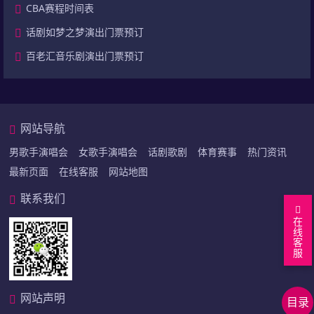
CBA赛程时间表
话剧如梦之梦演出门票预订
百老汇音乐剧演出门票预订
网站导航
男歌手演唱会
女歌手演唱会
话剧歌剧
体育赛事
热门资讯
最新页面
在线客服
网站地图
联系我们
在
线
客
服
回
到
正
网站声明
目录
顶
文
上