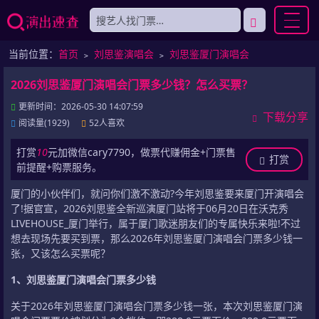
当前位置：
首页
﹥
刘思鉴演唱会
﹥
刘思鉴厦门演唱会
2026刘思鉴厦门演唱会门票多少钱？怎么买票？
更新时间：2026-05-30 14:07:59
下载分享
阅读量(1929)
52人喜欢
打赏
10
元加微信cary7790，做票代赚佣金+门票售
打赏
前提醒+购票服务。
厦门的小伙伴们，就问你们激不激动?今年刘思鉴要来厦门开演唱会
了!据官宣，2026刘思鉴全新巡演厦门站将于06月20日在沃克秀
LIVEHOUSE_厦门举行，属于厦门歌迷朋友们的专属快乐来啦!不过
想去现场先要买到票，那么2026年刘思鉴厦门演唱会门票多少钱一
张，又该怎么买票呢？
1、刘思鉴厦门演唱会门票多少钱
关于2026年刘思鉴厦门演唱会门票多少钱一张，本次刘思鉴厦门演