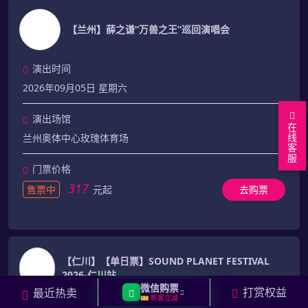
【兰州】薛之谦“万兽之王”巡回演唱会
演出时间
2026年09月05日 星期六
演出场馆
在
线
兰州奥体中心玫瑰体育场
客
服
门票价格
317
售票中
元起
去购票
【仁川】【单日票】SOUND PLANET FESTIVAL
2026-仁川站
微信购票
打赏权益
最近热卖
🎫 新客立减
演出时间