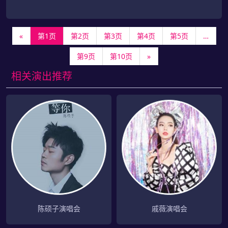
«
第1页
第2页
第3页
第4页
第5页
…
第9页
第10页
»
相关演出推荐
陈硕子演唱会
戚薇演唱会