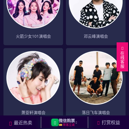
火箭少女101演唱会
邓云峰演唱会
在
线
客
服
萧亚轩演唱会
落日飞车演唱会
微信购票
打赏权益
最近热卖
🎫 新客立减