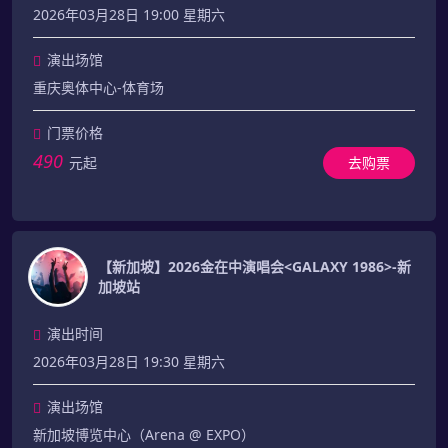
2026年03月28日 19:00 星期六
演出场馆
重庆奥体中心-体育场
门票价格
490
元起
去购票
【新加坡】2026金在中演唱会<GALAXY 1986>-新
加坡站
演出时间
2026年03月28日 19:30 星期六
演出场馆
新加坡博览中心（Arena @ EXPO）