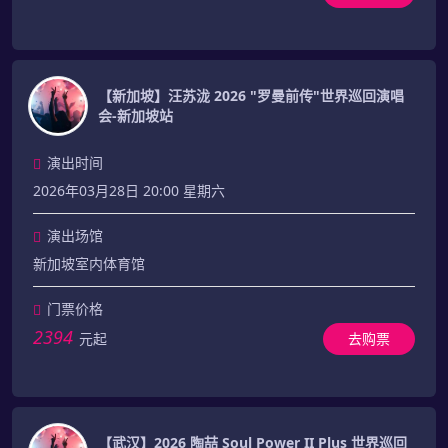
【新加坡】汪苏泷 2026 "罗曼前传"世界巡回演唱
会-新加坡站
演出时间
2026年03月28日 20:00 星期六
演出场馆
新加坡室内体育馆
门票价格
2394
元起
去购票
【武汉】2026 陶喆 Soul Power II Plus 世界巡回