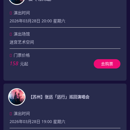
演出时间
2026年03月28日 20:00 星期六
演出场馆
迷宫艺术空间
门票价格
158
元起
去购票
【苏州】张远「远行」巡回演唱会
演出时间
2026年03月28日 19:00 星期六