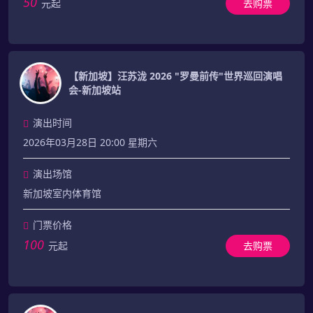
50
元起
去购票
【新加坡】汪苏泷 2026 "罗曼前传"世界巡回演唱
会-新加坡站
演出时间
2026年03月28日 20:00 星期六
演出场馆
新加坡室内体育馆
门票价格
100
元起
去购票