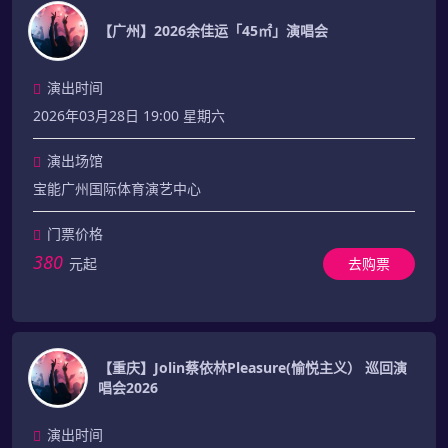
【广州】2026余佳运「45㎡」演唱会
演出时间
2026年03月28日 19:00 星期六
演出场馆
宝能广州国际体育演艺中心
门票价格
380
元起
去购票
【重庆】Jolin蔡依林Pleasure(愉悦主义） 巡回演
唱会2026
演出时间