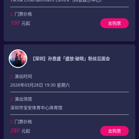
门票价格
100
元起
去购票
【深圳】孙恩盛「盛放·破晓」粉丝见面会
演出时间
2026年03月28日 19:30 星期六
演出场馆
深圳市宝安体育中心体育馆
门票价格
280
元起
去购票