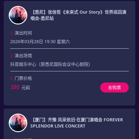
【悉尼】张信哲《未来式 Our Story》世界巡回演
唱会-悉尼站
演出时间
2026年03月28日 19:30 星期六
演出场馆
抖音娱乐中心（原悉尼国际会议中心剧院）
门票价格
380
元起
去购票
【厦门】齐豫 风采依旧·在厦门演唱会 FOREVER
SPLENDOR LIVE CONCERT