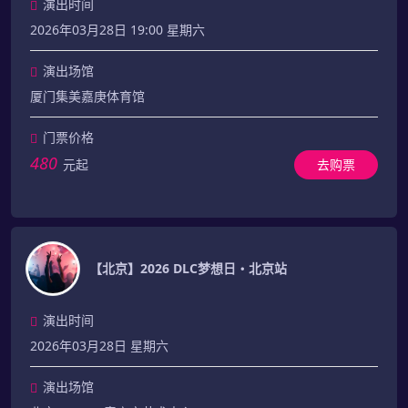
演出时间
2026年03月28日 19:00 星期六
演出场馆
厦门集美嘉庚体育馆
门票价格
480
元起
去购票
【北京】2026 DLC梦想日・北京站
演出时间
2026年03月28日 星期六
演出场馆