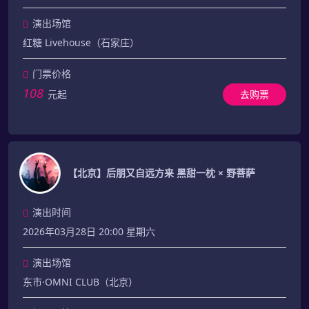
演出场馆
红糖 Livehouse（石家庄）
门票价格
108
元起
去购票
【北京】后朋又自远方来 黑甜一枕 × 野菩萨
演出时间
2026年03月28日 20:00 星期六
演出场馆
东市·OMNI CLUB（北京）