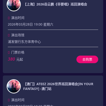
【上海】2026岳云鹏《非要唱》巡回演唱会
演出时间
2026年03月28日 19:00 星期六
演出场馆
浦发银行东方体育中心
门票价格
380
元起
去购票
【澳门】ATEEZ 2026世界巡回演唱会[IN YOUR
FANTASY] -澳门站
演出时间