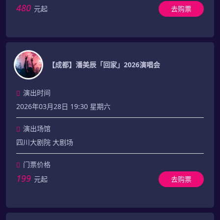
480
元起
去购票
【成都】潘美辰「回家」2026演唱会
演出时间
2026年03月28日 19:30 星期六
演出场馆
四川大剧院 大剧场
门票价格
199
元起
去购票