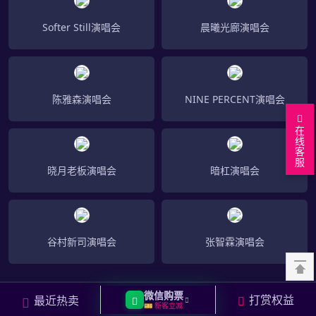
Softer Still演唱会
晨曦光廊演唱会
陈雅森演唱会
NINE PERCENT演唱会
在
线
客
服
晓月老板演唱会
暗杠演唱会
谷村新司演唱会
张智霖演唱会
微信购票
打赏权益
最近热卖
网站导航
🎫 新客立减