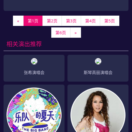
«
第1页
第2页
第3页
第4页
第5页
第6页
»
相关演出推荐
张希演唱会
斯琴高丽演唱会