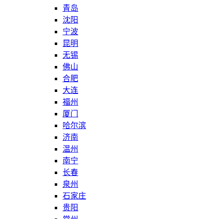
青岛
沈阳
宁波
昆明
无锡
佛山
合肥
大连
福州
厦门
哈尔滨
济南
温州
南宁
长春
泉州
石家庄
贵阳