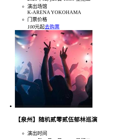
演出场馆
K-ARENA YOKOHAMA
门票价格
100
元起
去购票
【泉州】随机贰零贰伍郁林巡演
演出时间