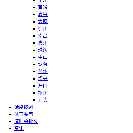
常州
南通
嘉兴
太原
徐州
南昌
惠州
珠海
中山
烟台
兰州
绍兴
海口
扬州
汕头
话剧歌剧
体育赛事
演唱会批文
资讯