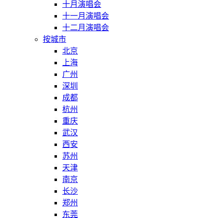
十月演唱会
十一月演唱会
十二月演唱会
按城市
北京
上海
广州
深圳
成都
杭州
重庆
武汉
西安
苏州
天津
南京
长沙
郑州
东莞