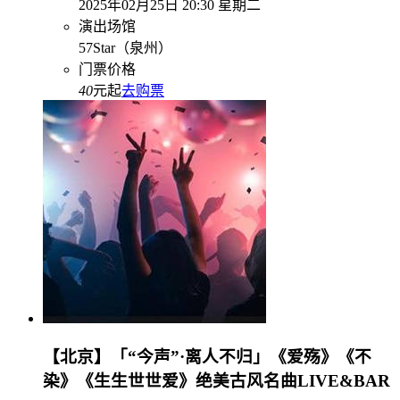
2025年02月25日 20:30 星期二
演出场馆
57Star（泉州）
门票价格
40
元起
去购票
【北京】「“今声”·离人不归」《爱殇》《不
染》《生生世世爱》绝美古风名曲LIVE&BAR