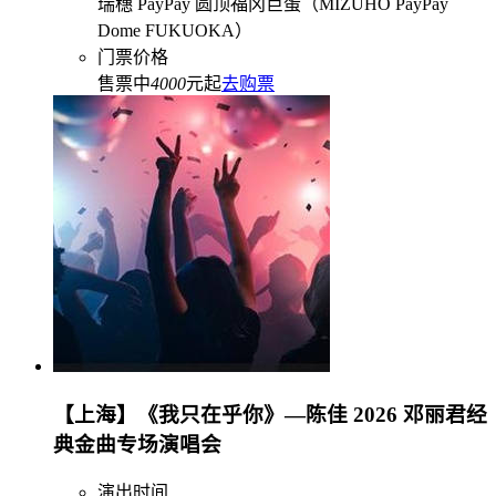
瑞穗 PayPay 圆顶福冈巨蛋（MIZUHO PayPay
Dome FUKUOKA）
门票价格
售票中
4000
元起
去购票
【上海】《我只在乎你》—陈佳 2026 邓丽君经
典金曲专场演唱会
演出时间