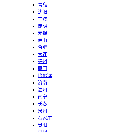
青岛
沈阳
宁波
昆明
无锡
佛山
合肥
大连
福州
厦门
哈尔滨
济南
温州
南宁
长春
泉州
石家庄
贵阳