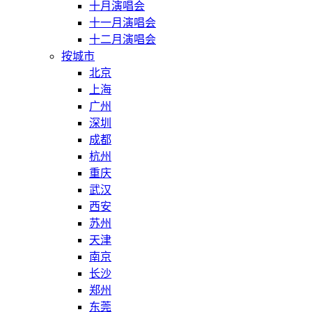
十月演唱会
十一月演唱会
十二月演唱会
按城市
北京
上海
广州
深圳
成都
杭州
重庆
武汉
西安
苏州
天津
南京
长沙
郑州
东莞