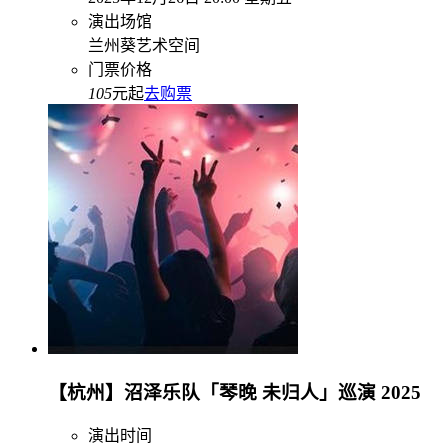
演出场馆
兰州葵艺术空间
门票价格
105
元起
去购票
【杭州】沼泽乐队「琴晚 未归人」巡演 2025
演出时间