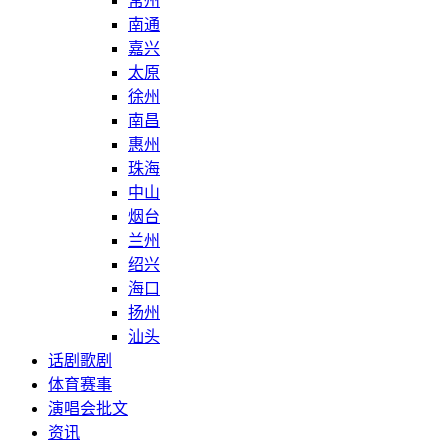
常州
南通
嘉兴
太原
徐州
南昌
惠州
珠海
中山
烟台
兰州
绍兴
海口
扬州
汕头
话剧歌剧
体育赛事
演唱会批文
资讯