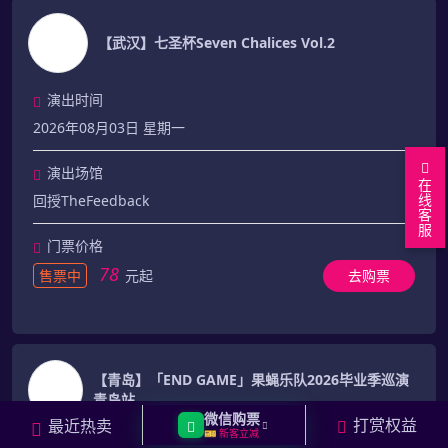
【武汉】七圣杯Seven Chalices Vol.2
演出时间
2026年08月03日 星期一
演出场馆
在
线
回授TheFeedback
客
服
门票价格
78
售票中
元起
去购票
【青岛】「END GAME」果蝇乐队2026毕业季巡演
青岛站
微信购票
打赏权益
最近热卖
🎫 新客立减
演出时间