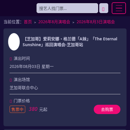
当前位置：
首页
﹥
2026年8月演唱会
﹥
2026年8月3日演唱会
【芝加哥】爱莉安娜・格兰德「A妹」「The Eternal
Sunshine」巡回演唱会-芝加哥站
演出时间
2026年08月03日 星期一
演出场馆
芝加哥联合中心
门票价格
380
售票中
元起
去购票