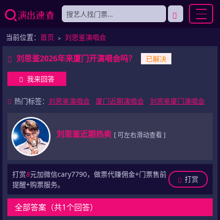
当前位置：
首页
﹥
刘思鉴演唱会
刘思鉴2026年来厦门开演唱会吗？
已解决
我来回答
热门标签：
刘思鉴演唱会
厦门近期演唱会
刘思鉴厦门演唱会
刘思鉴近期热卖
[ 可左右滑动查看 ]
打赏
8
元加微信cary7790，做票代赚佣金+门票售前
打赏
提醒+购票服务。
全部答案（共1个回答）