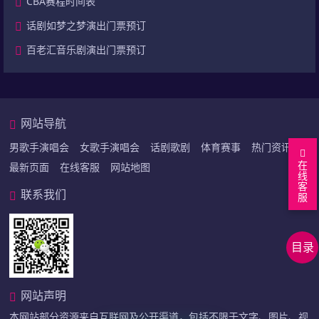
CBA赛程时间表
话剧如梦之梦演出门票预订
百老汇音乐剧演出门票预订
网站导航
男歌手演唱会
女歌手演唱会
话剧歌剧
体育赛事
热门资讯
在
最新页面
在线客服
网站地图
线
客
联系我们
服
回
到
看
目录
顶
答
上
部
案
下
相
网站声明
问
关
本网站部分资源来自互联网及公开渠道，包括不限于文字、图片、视
题
问