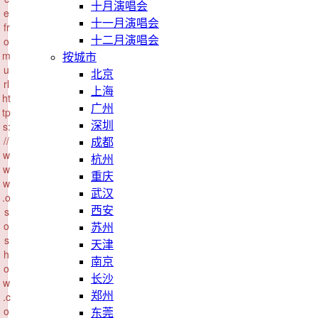
十月演唱会
e
十一月演唱会
fr
o
十二月演唱会
m
按城市
u
北京
rl
上海
ht
广州
tp
s:
深圳
//
成都
w
杭州
w
重庆
w
武汉
.o
s
西安
o
苏州
s
天津
h
南京
o
长沙
w
.c
郑州
o
东莞