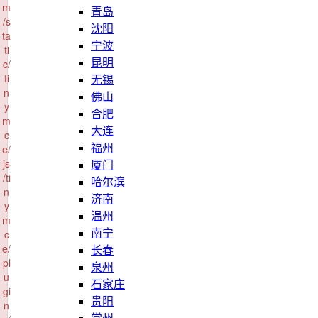
m
青岛
/s
沈阳
ta
宁波
ti
c/
昆明
ti
无锡
n
佛山
y
合肥
m
大连
c
e/
福州
js
厦门
/ti
哈尔滨
n
济南
y
温州
m
c
南宁
e/
长春
pl
泉州
u
石家庄
gi
贵阳
n