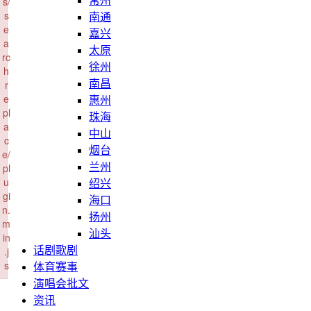
s/
常州
s
南通
e
嘉兴
a
太原
rc
徐州
h
r
南昌
e
惠州
pl
珠海
a
中山
c
烟台
e/
pl
兰州
u
绍兴
gi
海口
n.
扬州
m
汕头
in
.j
话剧歌剧
s
体育赛事
Failed to load plugin: searchreplace from url https://www.ososhow.com/s
演唱会批文
资讯