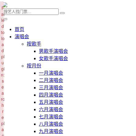
×
F
ai
le
d
首页
to
演唱会
lo
a
按歌手
d
男歌手演唱会
pl
女歌手演唱会
u
按月份
gi
一月演唱会
n:
s
二月演唱会
e
三月演唱会
a
四月演唱会
rc
五月演唱会
h
六月演唱会
r
e
七月演唱会
pl
八月演唱会
a
九月演唱会
c