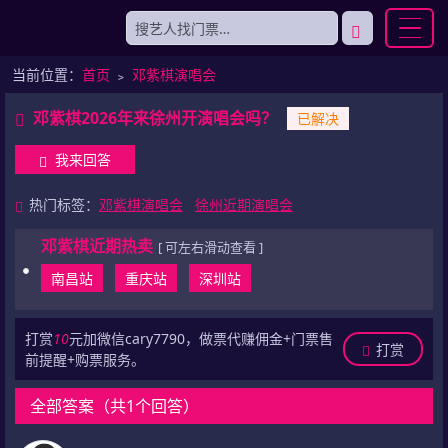
当前位置：
首页
﹥
邓紫棋演唱会
邓紫棋2026年来徐州开演唱会吗？
已解决
我来回答
热门标签：
邓紫棋演唱会
徐州近期演唱会
邓紫棋近期热卖
[ 可左右滑动查看 ]
南昌站
重庆站
深圳站
打赏
10
元加微信cary7790，做票代赚佣金+门票售
打赏
前提醒+购票服务。
全部答案（共1个回答）