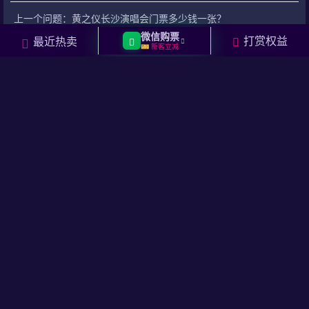
问
关
上一个问题：
黄之仪长沙演唱会门票多少钱一张？
题
问
微信购票
下一个问题：
邓紫棋徐州演唱会门票多少钱一张？
打赏权益
最近热卖
题
🎫 新客立减
相关问答
邓紫棋2026年来徐州开演唱会吗？
1
邓紫棋2026年来广州开演唱会吗？
2
邓紫棋2026年来深圳开演唱会吗？
3
邓紫棋2026年来泉州开演唱会吗？
4
邓紫棋2026年来天津开演唱会吗？
5
邓紫棋2026年来太原开演唱会吗？
6
邓紫棋2026年来合肥开演唱会吗？
7
邓紫棋2026年来长沙开演唱会吗？
8