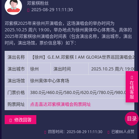
邓紫棋粉丝
2025-08-29 11:11:30
邓紫棋2025年来徐州开演唱会，这场演唱会的举办时间为
2025.10.25 周六 19:00，举办地点为徐州奥体中心体育场。具体的
2025年邓紫棋徐州演唱会时间表（包含演出名称，演出城市，演出
时间，演出场馆，票价信息等）如下：
演出名称
【徐州】G.E.M.邓紫棋 I AM GLORIA世界巡回演唱会2.0
演出城市
徐州
演出时间
2025.10.25 周六 19:00
演出场馆
徐州奥体中心体育场
在
线
客
门票价格
380.0元/460.0元/580.0元/620.0元/780.0元/980.0元/12
服
购票网址
点击直达邓紫棋演唱会购票网址
回
到
看
目录
修改回答
顶
答
上
部
案
下
相
回答时间：2025-08-29 11:11:30
已被86人点赞