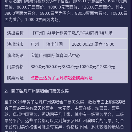
州演唱会门票票价被划分为5个档位，即380.0元票面价、680.0元票
面价、880.0元票面价、1080.0元票面价、1280.0元票面价。其中，
380.0票面为看台，680.0票面为看台，880.0票面为看台，1080.0票
面为看台，1280.0票面为内场。
演出名称
【广州】AI星计划黄子弘凡"与AI同行"特别场
演出城市
广州
演出时间
2026.06.20 周六 19:00
演出场馆
宝能广州国际体育演艺中心
门票价格
380.0元/680.0元/880.0元/1080.0元/1280.0元
购票网址
点击直达黄子弘凡演唱会购票网址
2、黄子弘凡广州演唱会门票怎么买
至于2026年黄子弘凡广州演唱会门票怎么买，数数市面上能买演唱
会门票的平台有摩天轮票务，大麦网，中票在线，淘票票，票星
球，卓越中国票务，秀动网等几十家，其中有一级票务平台，二级
票务平台，这些平台都可以买到黄子弘凡广州演唱会的门票。每个
平台有门票价格也可能会有差异，价格也不同，多比较选择最适合