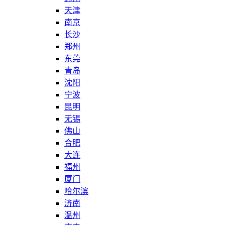
天津
南京
长沙
郑州
东莞
青岛
沈阳
宁波
昆明
无锡
佛山
合肥
大连
福州
厦门
哈尔滨
济南
温州