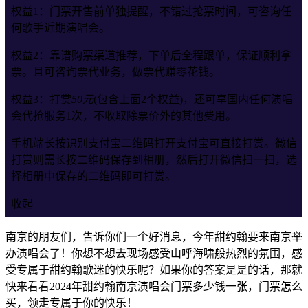
权益1：门票开售前单独提醒，不错过抢票时间，可咨询任
何歌手近期演唱会。
权益2：靠谱购票渠道推荐，下单后全程跟单，保证顺利拿
票。且可咨询票代业务，做票代赚零花钱。
权益3：打赏
50元
(包含上面2个权益)，还可享国内任何演唱
会代抢服务1次，不收取除票价外的其他费用。
手机端长按识别支付宝二维码打开支付宝可直接打赏。微信
打赏则需长按二维码保存到相册，然后打开微信扫一扫，选
择相册中保存的二维码即可打赏。
收起
南京的朋友们，告诉你们一个好消息，今年甜约翰要来南京举
办演唱会了！你想不想去现场感受山呼海啸般热烈的氛围，感
受专属于甜约翰歌迷的快乐呢？如果你的答案是是的话，那就
快来看看2024年甜约翰南京演唱会门票多少钱一张，门票怎么
买，领走专属于你的快乐！