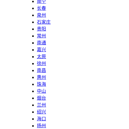
南宁
长春
泉州
石家庄
贵阳
常州
南通
嘉兴
太原
徐州
南昌
惠州
珠海
中山
烟台
兰州
绍兴
海口
扬州