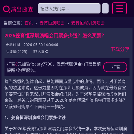
当前位置：
首页
﹥
姜育恒演唱会
﹥
姜育恒深圳演唱会
2026姜育恒深圳演唱会门票多少钱？怎么买票？
更新时间：2026-05-30 14:04:46
下载分享
阅读量(2125)
57人喜欢
打赏
8
元加微信cary7790，做票代赚佣金+门票售前
打赏
提醒+购票服务。
每当熟悉的旋律响起，总能瞬间点燃心中的热情。而今，对于姜育
恒的歌迷来说，这份力量即将在深圳汇聚成海，因为就在最近官宣
了姜育恒即将来深圳开演唱会的消息。对于渴望亲临现场的歌迷们
来说，最关心的问题莫过于2026年姜育恒深圳演唱会门票多少钱？
又该如何购票？下面就一一揭晓。
1、姜育恒深圳演唱会门票多少钱
关于2026年姜育恒深圳演唱会门票多少钱一张，本次姜育恒深圳演