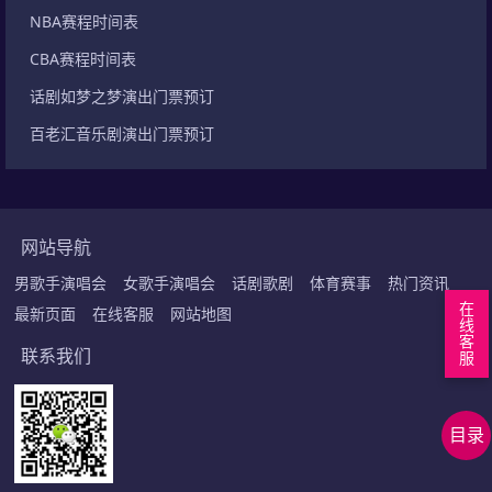
NBA赛程时间表
CBA赛程时间表
话剧如梦之梦演出门票预订
百老汇音乐剧演出门票预订
网站导航
男歌手演唱会
女歌手演唱会
话剧歌剧
体育赛事
热门资讯
在
最新页面
在线客服
网站地图
线
客
联系我们
服
回
到
正
目录
顶
文
上
部
内
下
在